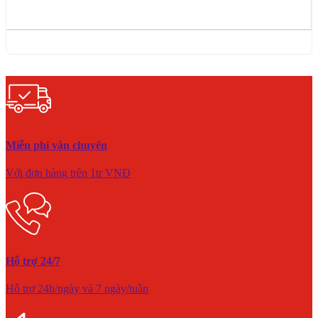
Miễn phí vận chuyển
Với đơn hàng trên 1tr VNĐ
Hỗ trợ 24/7
Hỗ trợ 24h/ngày và 7 ngày/tuần