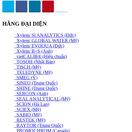
HÃNG ĐẠI DIỆN
Xylem/ SI ANALYTICS (Đức)
Xylem/ GLOBAL WATER (Mỹ)
Xylem/ EVOQUA (Đức)
Xylem/ B+S (Anh)
vietCALIB® (Hiệu chuẩn)
TOSOH (Nhật Bản)
TISCH (Mỹ)
TELEDYNE (Mỹ)
SMEG (Ý)
SINEO (Trung Quốc)
SHINE (Trung Quốc)
SERCON (Anh)
SEAL ANALYTICAL (Mỹ)
SCION (Hà Lan)
SCIEX (Mỹ)
SABIO (Mỹ)
RESTEK (Mỹ)
RAYTOR (Trung Quốc)
PROMOCHROM (Canada)