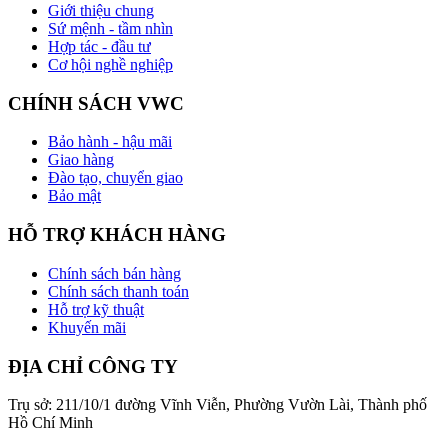
Giới thiệu chung
Sứ mệnh - tầm nhìn
Hợp tác - đầu tư
Cơ hội nghề nghiệp
CHÍNH SÁCH VWC
Bảo hành - hậu mãi
Giao hàng
Đào tạo, chuyển giao
Bảo mật
HỖ TRỢ KHÁCH HÀNG
Chính sách bán hàng
Chính sách thanh toán
Hỗ trợ kỹ thuật
Khuyến mãi
ĐỊA CHỈ CÔNG TY
Trụ sở: 211/10/1 đường Vĩnh Viễn, Phường Vườn Lài, Thành phố
Hồ Chí Minh