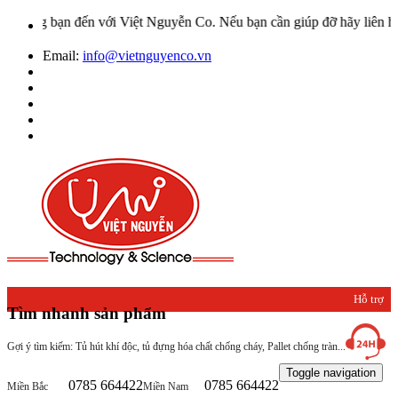
g bạn đến với Việt Nguyễn Co. Nếu bạn cần giúp đỡ hãy liên hệ với c
Email:
info@vietnguyenco.vn
Hỗ trợ
Tìm nhanh sản phẩm
khách
Gợi ý tìm kiếm: Tủ hút khí độc, tủ đựng hóa chất chống cháy, Pallet chống tràn...
hàng
Toggle navigation
0785 664422
0785 664422
Miền Bắc
Miền Nam