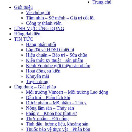
Trang chủ
Giới thiệu
Về chúng tôi
Tầm nhìn – Sứ mệnh – Giá trị cốt lõi
Công ty thành viên
LĨNH VỰC ỨNG DỤNG
Hãng đại diện
TIN TỨC
Hãng phân phối
Lắp đặt và HDSD thiết bị
Hiệu chuẩn – Bảo trì – Sửa chữa
Kiến thức kỹ thuật – sản phẩm
Kênh Youtube giới thiệu sản phẩm
Hoạt động sự kiện
Khuyến mãi
Tuyển dụng
Ứng dụng – Giải pháp
Môi trường Vimcert – Môi trường Lao động
Dầu khí – Phân tích khí
Dược phẩm – Mỹ phẩm – Thú y
Nông lâm sản – Thủy sản
Pháp y – Khoa học hình sự
Thực phẩm – Đồ uống
Tinh dầu, hương liệu, khoáng sản
Thuốc bảo vệ thực vật – Phân bón