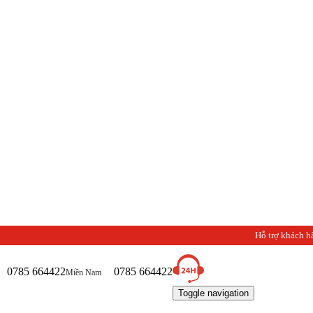
Chào mừn
Hỗ trợ khách h
0785 664422
0785 664422
Miền Nam
Toggle navigation