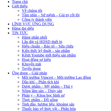
Trang chủ
Giới thiệu
Về chúng tôi
Tầm nhìn – Sứ mệnh – Giá trị cốt lõi
Công ty thành viên
LĨNH VỰC ỨNG DỤNG
Hãng đại diện
TIN TỨC
Hãng phân phối
Lắp đặt và HDSD thiết bị
Hiệu chuẩn – Bảo trì – Sửa chữa
Kiến thức kỹ thuật – sản phẩm
Kênh Youtube giới thiệu sản phẩm
Hoạt động sự kiện
Khuyến mãi
Tuyển dụng
Ứng dụng – Giải pháp
Môi trường Vimcert – Môi trường Lao động
Dầu khí – Phân tích khí
Dược phẩm – Mỹ phẩm – Thú y
Nông lâm sản – Thủy sản
Pháp y – Khoa học hình sự
Thực phẩm – Đồ uống
Tinh dầu, hương liệu, khoáng sản
Thuốc bảo vệ thực vật – Phân bón