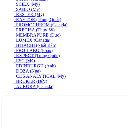
SCIEX (Mỹ)
SABIO (Mỹ)
RESTEK (Mỹ)
RAYTOR (Trung Quốc)
PROMOCHROM (Canada)
PRECISA (Thuỵ Sỹ)
MEMBRAPURE (Đức)
LUMEX (Canada)
HITACHI (Nhật Bản)
FROILABO (Pháp)
EXPECT (Trung Quốc)
ESC (Mỹ)
EDINBURGH (Anh)
DOZA (Nga)
CDS ANALYTICAL (Mỹ)
BRUKER (Đức)
AURORA (Canada)