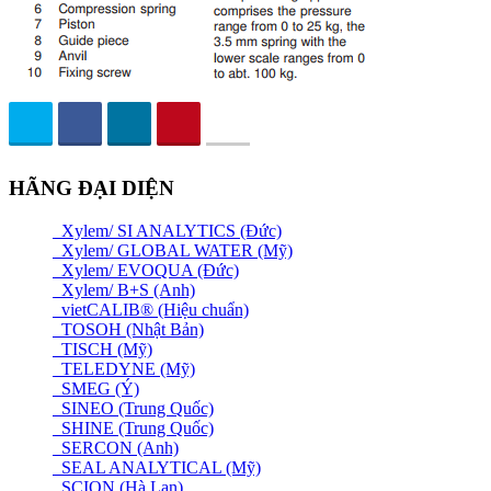
HÃNG ĐẠI DIỆN
Xylem/ SI ANALYTICS (Đức)
Xylem/ GLOBAL WATER (Mỹ)
Xylem/ EVOQUA (Đức)
Xylem/ B+S (Anh)
vietCALIB® (Hiệu chuẩn)
TOSOH (Nhật Bản)
TISCH (Mỹ)
TELEDYNE (Mỹ)
SMEG (Ý)
SINEO (Trung Quốc)
SHINE (Trung Quốc)
SERCON (Anh)
SEAL ANALYTICAL (Mỹ)
SCION (Hà Lan)