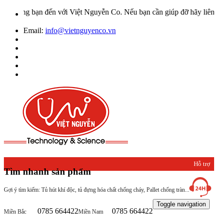
ừng bạn đến với Việt Nguyễn Co. Nếu bạn cần giúp đỡ hãy liên hệ vớ
Email:
info@vietnguyenco.vn
Hỗ trợ
Tìm nhanh sản phẩm
khách
Gợi ý tìm kiếm: Tủ hút khí độc, tủ đựng hóa chất chống cháy, Pallet chống tràn...
hàng
Toggle navigation
0785 664422
0785 664422
Miền Bắc
Miền Nam