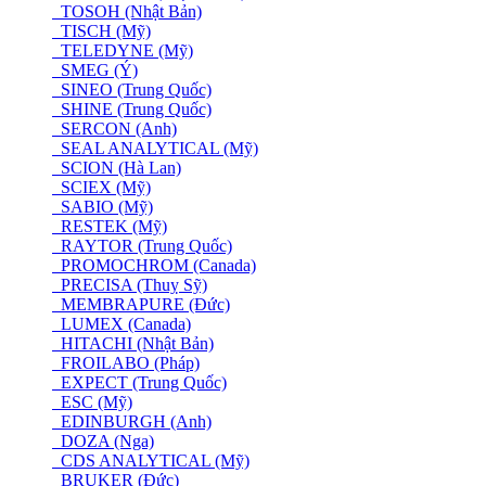
TOSOH (Nhật Bản)
TISCH (Mỹ)
TELEDYNE (Mỹ)
SMEG (Ý)
SINEO (Trung Quốc)
SHINE (Trung Quốc)
SERCON (Anh)
SEAL ANALYTICAL (Mỹ)
SCION (Hà Lan)
SCIEX (Mỹ)
SABIO (Mỹ)
RESTEK (Mỹ)
RAYTOR (Trung Quốc)
PROMOCHROM (Canada)
PRECISA (Thuỵ Sỹ)
MEMBRAPURE (Đức)
LUMEX (Canada)
HITACHI (Nhật Bản)
FROILABO (Pháp)
EXPECT (Trung Quốc)
ESC (Mỹ)
EDINBURGH (Anh)
DOZA (Nga)
CDS ANALYTICAL (Mỹ)
BRUKER (Đức)