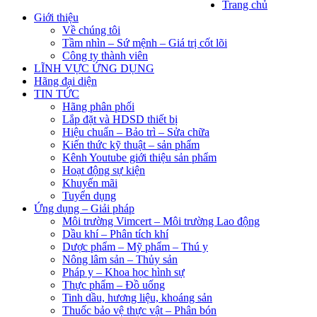
Trang chủ
Giới thiệu
Về chúng tôi
Tầm nhìn – Sứ mệnh – Giá trị cốt lõi
Công ty thành viên
LĨNH VỰC ỨNG DỤNG
Hãng đại diện
TIN TỨC
Hãng phân phối
Lắp đặt và HDSD thiết bị
Hiệu chuẩn – Bảo trì – Sửa chữa
Kiến thức kỹ thuật – sản phẩm
Kênh Youtube giới thiệu sản phẩm
Hoạt động sự kiện
Khuyến mãi
Tuyển dụng
Ứng dụng – Giải pháp
Môi trường Vimcert – Môi trường Lao động
Dầu khí – Phân tích khí
Dược phẩm – Mỹ phẩm – Thú y
Nông lâm sản – Thủy sản
Pháp y – Khoa học hình sự
Thực phẩm – Đồ uống
Tinh dầu, hương liệu, khoáng sản
Thuốc bảo vệ thực vật – Phân bón