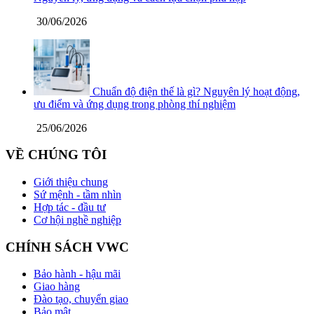
30/06/2026
Chuẩn độ điện thế là gì? Nguyên lý hoạt động,
ưu điểm và ứng dụng trong phòng thí nghiệm
25/06/2026
VỀ CHÚNG TÔI
Giới thiệu chung
Sứ mệnh - tầm nhìn
Hợp tác - đầu tư
Cơ hội nghề nghiệp
CHÍNH SÁCH VWC
Bảo hành - hậu mãi
Giao hàng
Đào tạo, chuyển giao
Bảo mật