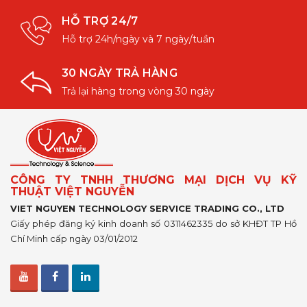
HỖ TRỢ 24/7
Hỗ trợ 24h/ngày và 7 ngày/tuần
30 NGÀY TRẢ HÀNG
Trả lại hàng trong vòng 30 ngày
CÔNG TY TNHH THƯƠNG MẠI DỊCH VỤ KỸ
THUẬT VIỆT NGUYỄN
VIET NGUYEN TECHNOLOGY SERVICE TRADING CO., LTD
Giấy phép đăng ký kinh doanh số 0311462335 do sở KHĐT TP Hồ
Chí Minh cấp ngày 03/01/2012