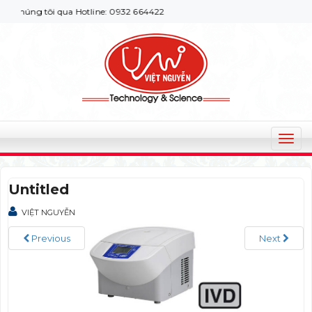
chúng tôi qua Hotline: 0932 664422
T
o
g
Untitled
g
l
VIỆT NGUYỄN
e
n
Previous
Next
a
v
i
g
a