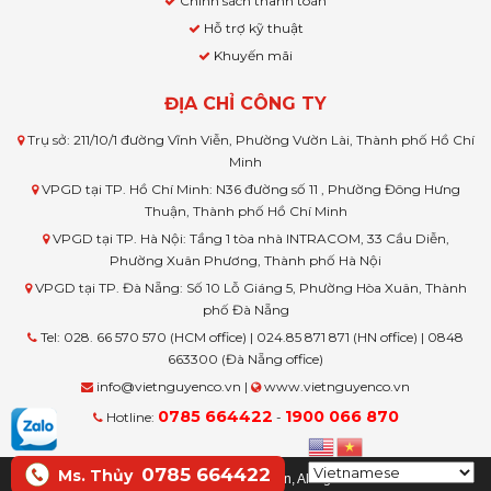
Chính sách thanh toán
Hỗ trợ kỹ thuật
Khuyến mãi
ĐỊA CHỈ CÔNG TY
Trụ sở: 211/10/1 đường Vĩnh Viễn, Phường Vườn Lài, Thành phố Hồ Chí
Minh
VPGD tại TP. Hồ Chí Minh: N36 đường số 11 , Phường Đông Hưng
Thuận, Thành phố Hồ Chí Minh
VPGD tại TP. Hà Nội: Tầng 1 tòa nhà INTRACOM, 33 Cầu Diễn,
Phường Xuân Phương, Thành phố Hà Nội
VPGD tại TP. Đà Nẵng: Số 10 Lỗ Giáng 5, Phường Hòa Xuân, Thành
phố Đà Nẵng
Tel: 028. 66 570 570 (HCM office) | 024.85 871 871 (HN office) | 0848
663300 (Đà Nẵng office)
info@vietnguyenco.vn |
www.vietnguyenco.vn
0785 664422
1900 066 870
Hotline:
-
0785 664422
Ms. Thủy
© Copyright www.vietnguyenco.vn, All rights reserved