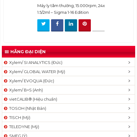
t
Máy ly tâm thường, 15.000rpm, 24x
i
1.5/2ml – Sigma 1-16 Edition
o
n
HÃNG ĐẠI DIỆN
Xylem/ SI ANALYTICS (Đức)
Xylem/ GLOBAL WATER (Mỹ)
Xylem/ EVOQUA (Đức)
Xylem/ B+S (Anh)
vietCALIB® (Hiệu chuẩn)
TOSOH (Nhật Bản)
TISCH (Mỹ)
TELEDYNE (Mỹ)
SMEG (Ý)