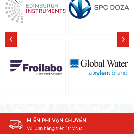
MIỄN PHÍ VẬN CHUYỂN
Với đơn hàng trên 1tr VNĐ