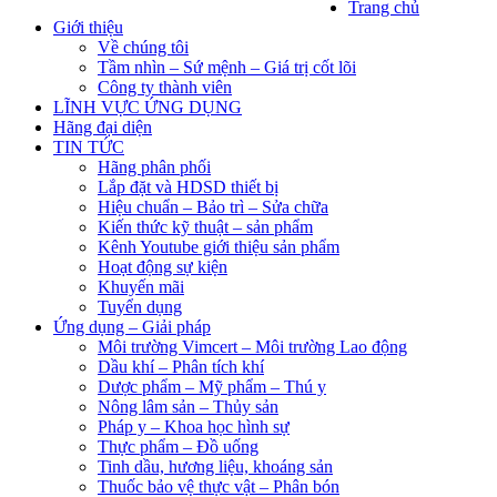
Trang chủ
Giới thiệu
Về chúng tôi
Tầm nhìn – Sứ mệnh – Giá trị cốt lõi
Công ty thành viên
LĨNH VỰC ỨNG DỤNG
Hãng đại diện
TIN TỨC
Hãng phân phối
Lắp đặt và HDSD thiết bị
Hiệu chuẩn – Bảo trì – Sửa chữa
Kiến thức kỹ thuật – sản phẩm
Kênh Youtube giới thiệu sản phẩm
Hoạt động sự kiện
Khuyến mãi
Tuyển dụng
Ứng dụng – Giải pháp
Môi trường Vimcert – Môi trường Lao động
Dầu khí – Phân tích khí
Dược phẩm – Mỹ phẩm – Thú y
Nông lâm sản – Thủy sản
Pháp y – Khoa học hình sự
Thực phẩm – Đồ uống
Tinh dầu, hương liệu, khoáng sản
Thuốc bảo vệ thực vật – Phân bón