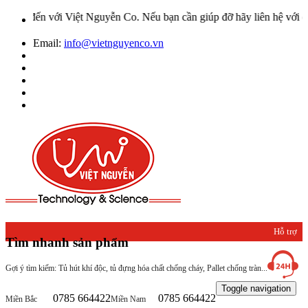
đến với Việt Nguyễn Co. Nếu bạn cần giúp đỡ hãy liên hệ với chúng 
Email:
info@vietnguyenco.vn
Hỗ trợ
Tìm nhanh sản phẩm
khách
Gợi ý tìm kiếm: Tủ hút khí độc, tủ đựng hóa chất chống cháy, Pallet chống tràn...
hàng
Toggle navigation
0785 664422
0785 664422
Miền Bắc
Miền Nam