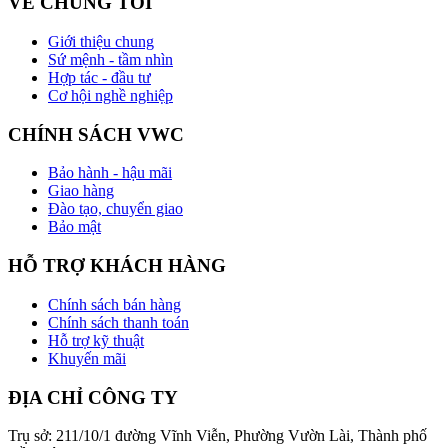
VỀ CHÚNG TÔI
Giới thiệu chung
Sứ mệnh - tầm nhìn
Hợp tác - đầu tư
Cơ hội nghề nghiệp
CHÍNH SÁCH VWC
Bảo hành - hậu mãi
Giao hàng
Đào tạo, chuyển giao
Bảo mật
HỖ TRỢ KHÁCH HÀNG
Chính sách bán hàng
Chính sách thanh toán
Hỗ trợ kỹ thuật
Khuyến mãi
ĐỊA CHỈ CÔNG TY
Trụ sở: 211/10/1 đường Vĩnh Viễn, Phường Vườn Lài, Thành phố