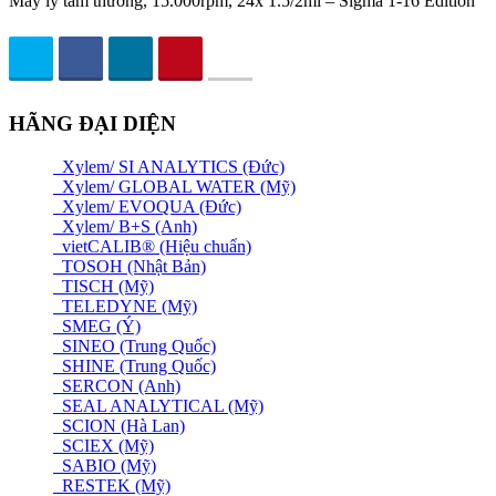
Máy ly tâm thường, 15.000rpm, 24x 1.5/2ml – Sigma 1-16 Edition
HÃNG ĐẠI DIỆN
Xylem/ SI ANALYTICS (Đức)
Xylem/ GLOBAL WATER (Mỹ)
Xylem/ EVOQUA (Đức)
Xylem/ B+S (Anh)
vietCALIB® (Hiệu chuẩn)
TOSOH (Nhật Bản)
TISCH (Mỹ)
TELEDYNE (Mỹ)
SMEG (Ý)
SINEO (Trung Quốc)
SHINE (Trung Quốc)
SERCON (Anh)
SEAL ANALYTICAL (Mỹ)
SCION (Hà Lan)
SCIEX (Mỹ)
SABIO (Mỹ)
RESTEK (Mỹ)