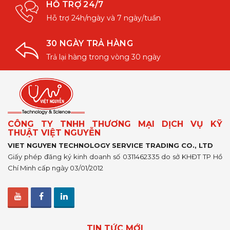
HỖ TRỢ 24/7
Hỗ trợ 24h/ngày và 7 ngày/tuần
30 NGÀY TRẢ HÀNG
Trả lại hàng trong vòng 30 ngày
CÔNG TY TNHH THƯƠNG MẠI DỊCH VỤ KỸ
THUẬT VIỆT NGUYỄN
VIET NGUYEN TECHNOLOGY SERVICE TRADING CO., LTD
Giấy phép đăng ký kinh doanh số 0311462335 do sở KHĐT TP Hồ
Chí Minh cấp ngày 03/01/2012
TIN TỨC MỚI