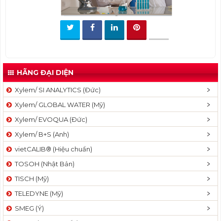
t
i
o
n
HÃNG ĐẠI DIỆN
Xylem/ SI ANALYTICS (Đức)
Xylem/ GLOBAL WATER (Mỹ)
Xylem/ EVOQUA (Đức)
Xylem/ B+S (Anh)
vietCALIB® (Hiệu chuẩn)
TOSOH (Nhật Bản)
TISCH (Mỹ)
TELEDYNE (Mỹ)
SMEG (Ý)