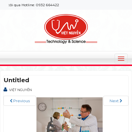
 tôi qua Hotline: 0932 664422
T
o
g
Untitled
g
l
VIỆT NGUYỄN
e
n
Previous
Next
a
v
i
g
a