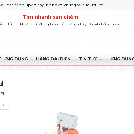
n giúp đỡ hãy liên hệ với chúng tôi qua Hotline: 0932 664422
Tìm nhanh sản phẩm
iếm: Tủ hút khí độc, tủ đựng hóa chất chống cháy, Pallet chống tràn...
ỰC ỨNG DỤNG
HÃNG ĐẠI DIỆN
TIN TỨC
ỨNG DỤNG
d
YỄN
us