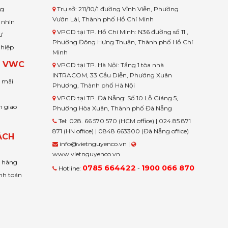
ng
Trụ sở: 211/10/1 đường Vĩnh Viễn, Phường
Vườn Lài, Thành phố Hồ Chí Minh
 nhìn
VPGD tại TP. Hồ Chí Minh: N36 đường số 11 ,
ư
Phường Đông Hưng Thuận, Thành phố Hồ Chí
ghiệp
Minh
H VWC
VPGD tại TP. Hà Nội: Tầng 1 tòa nhà
INTRACOM, 33 Cầu Diễn, Phường Xuân
u mãi
Phương, Thành phố Hà Nội
VPGD tại TP. Đà Nẵng: Số 10 Lỗ Giáng 5,
n giao
Phường Hòa Xuân, Thành phố Đà Nẵng
Tel: 028. 66 570 570 (HCM office) | 024.85 871
871 (HN office) | 0848 663300 (Đà Nẵng office)
ÁCH
info@vietnguyenco.vn |
www.vietnguyenco.vn
n hàng
0785 664422
1900 066 870
Hotline:
-
nh toán
t