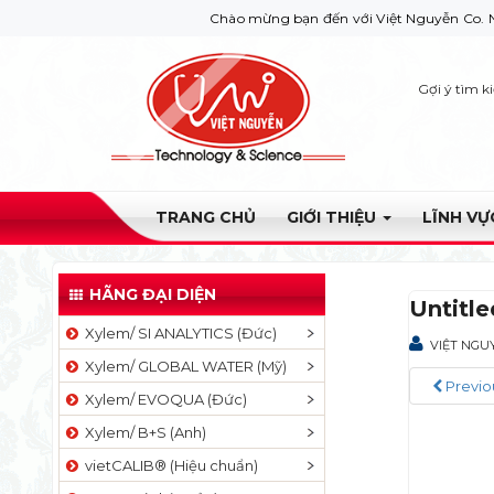
Chào mừng bạn đến với Việt Nguyễn Co. Nếu bạn cầ
Gợi ý tìm k
TRANG CHỦ
GIỚI THIỆU
LĨNH V
HÃNG ĐẠI DIỆN
Untitle
Xylem/ SI ANALYTICS (Đức)
VIỆT NGU
Xylem/ GLOBAL WATER (Mỹ)
Previo
Xylem/ EVOQUA (Đức)
Xylem/ B+S (Anh)
vietCALIB® (Hiệu chuẩn)