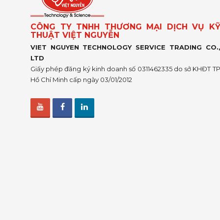
CÔNG TY TNHH THƯƠNG MẠI DỊCH VỤ K
THUẬT VIỆT NGUYỄN
VIET NGUYEN TECHNOLOGY SERVICE TRADING CO.
LTD
Giấy phép đăng ký kinh doanh số 0311462335 do sở KHĐT T
Hồ Chí Minh cấp ngày 03/01/2012