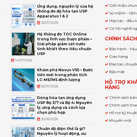
Giới thiệu chu
Ứng dụng, nguyên lý của hệ
thống đo độ hòa tan USP
Sứ mệnh - tầm
Apparatus 1 & 2
Ỹ
Hợp tác - đầu t
30/07/2026
Cơ hội nghề n
,
Hệ thống đo TOC Online
CHÍNH SÁC
trong lĩnh vực Dược phẩm –
P
Giải pháp giám sát nước
tinh khiết theo tiêu chuẩn
Bảo hành - hậ
USP
Giao hàng
14/07/2026
Đào tạo, chuyể
Khám phá Novus V55 – Bước
Bảo mật
tiến mới trong phân tích
LC-MS/MS định lượng
HỖ TRỢ KH
06/07/2026
HÀNG
Chính sách bá
Dòng hòa tan ứng dụng
USP Bộ 3/7 và Bộ 4: Nguyên
Chính sách tha
lý, ứng dụng và cách lựa
chọn phù hợp
Hỗ trợ kỹ thuậ
30/06/2026
Khuyến mãi
Chuẩn độ điện thế là gì?
Nguyên lý hoạt động, ưu