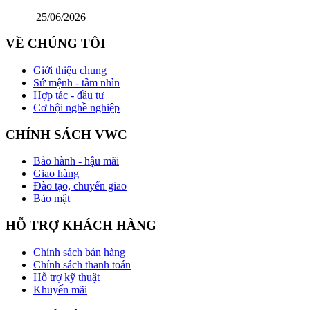
25/06/2026
VỀ CHÚNG TÔI
Giới thiệu chung
Sứ mệnh - tầm nhìn
Hợp tác - đầu tư
Cơ hội nghề nghiệp
CHÍNH SÁCH VWC
Bảo hành - hậu mãi
Giao hàng
Đào tạo, chuyển giao
Bảo mật
HỖ TRỢ KHÁCH HÀNG
Chính sách bán hàng
Chính sách thanh toán
Hỗ trợ kỹ thuật
Khuyến mãi