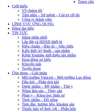
Trang chủ
Giới thiệu
Về chúng tôi
Tầm nhìn – Sứ mệnh – Giá trị cốt lõi
Công ty thành viên
LĨNH VỰC ỨNG DỤNG
Hãng đại diện
TIN TỨC
Hãng phân phối
Lắp đặt và HDSD thiết bị
Hiệu chuẩn – Bảo trì – Sửa chữa
Kiến thức kỹ thuật – sản phẩm
Kênh Youtube giới thiệu sản phẩm
Hoạt động sự kiện
Khuyến mãi
Tuyển dụng
Ứng dụng – Giải pháp
Môi trường Vimcert – Môi trường Lao động
Dầu khí – Phân tích khí
Dược phẩm – Mỹ phẩm – Thú y
Nông lâm sản – Thủy sản
Pháp y – Khoa học hình sự
Thực phẩm – Đồ uống
Tinh dầu, hương liệu, khoáng sản
Thuốc bảo vệ thực vật – Phân bón