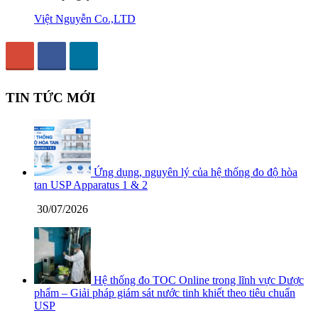
Việt Nguyễn Co.,LTD
TIN TỨC MỚI
Ứng dụng, nguyên lý của hệ thống đo độ hòa
tan USP Apparatus 1 & 2
30/07/2026
Hệ thống đo TOC Online trong lĩnh vực Dược
phẩm – Giải pháp giám sát nước tinh khiết theo tiêu chuẩn
USP