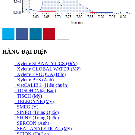
HÃNG ĐẠI DIỆN
Xylem/ SI ANALYTICS (Đức)
Xylem/ GLOBAL WATER (Mỹ)
Xylem/ EVOQUA (Đức)
Xylem/ B+S (Anh)
vietCALIB® (Hiệu chuẩn)
TOSOH (Nhật Bản)
TISCH (Mỹ)
TELEDYNE (Mỹ)
SMEG (Ý)
SINEO (Trung Quốc)
SHINE (Trung Quốc)
SERCON (Anh)
SEAL ANALYTICAL (Mỹ)
SCION (Hà Lan)