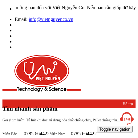
ào mừng bạn đến với Việt Nguyễn Co. Nếu bạn cần giúp đỡ hãy liên hệ
Email:
info@vietnguyenco.vn
Hỗ trợ
Tìm nhanh sản phẩm
khách
Gợi ý tìm kiếm: Tủ hút khí độc, tủ đựng hóa chất chống cháy, Pallet chống tràn...
hàng
Toggle navigation
0785 664422
0785 664422
Miền Bắc
Miền Nam