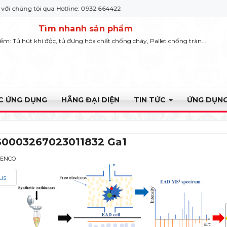
 tôi qua Hotline: 0932 664422
Tìm nhanh sản phẩm
iếm: Tủ hút khí độc, tủ đựng hóa chất chống cháy, Pallet chống tràn...
ỰC ỨNG DỤNG
HÃNG ĐẠI DIỆN
TIN TỨC
ỨNG DỤNG
 S0003267023011832 Ga1
YENCO
us