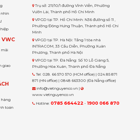
ng
Trụ sở: 211/10/1 đường Vĩnh Viễn, Phường
Vườn Lài, Thành phố Hồ Chí Minh
 nhìn
VPGD tại TP. Hồ Chí Minh: N36 đường số 11 ,
ư
Phường Đông Hưng Thuận, Thành phố Hồ Chí
ghiệp
Minh
H VWC
VPGD tại TP. Hà Nội: Tầng 1 tòa nhà
INTRACOM, 33 Cầu Diễn, Phường Xuân
u mãi
Phương, Thành phố Hà Nội
VPGD tại TP. Đà Nẵng: Số 10 Lỗ Giáng 5,
n giao
Phường Hòa Xuân, Thành phố Đà Nẵng
Tel: 028. 66 570 570 (HCM office) | 024.85 871
871 (HN office) | 0848 663300 (Đà Nẵng office)
ÁCH
info@vietnguyenco.vn |
www.vietnguyenco.vn
n hàng
0785 664422
1900 066 870
Hotline:
-
nh toán
t