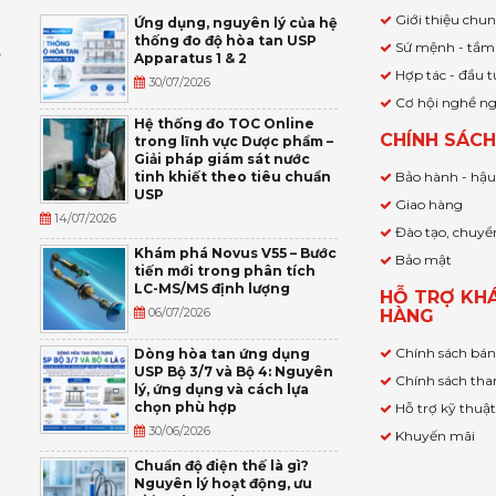
Giới thiệu chu
Ứng dụng, nguyên lý của hệ
thống đo độ hòa tan USP
Sứ mệnh - tầm
Apparatus 1 & 2
Ỹ
Hợp tác - đầu t
30/07/2026
Cơ hội nghề n
,
Hệ thống đo TOC Online
CHÍNH SÁC
trong lĩnh vực Dược phẩm –
P
Giải pháp giám sát nước
tinh khiết theo tiêu chuẩn
Bảo hành - hậ
USP
Giao hàng
14/07/2026
Đào tạo, chuyể
Khám phá Novus V55 – Bước
Bảo mật
tiến mới trong phân tích
LC-MS/MS định lượng
HỖ TRỢ KH
06/07/2026
HÀNG
Chính sách bá
Dòng hòa tan ứng dụng
USP Bộ 3/7 và Bộ 4: Nguyên
Chính sách tha
lý, ứng dụng và cách lựa
chọn phù hợp
Hỗ trợ kỹ thuậ
30/06/2026
Khuyến mãi
Chuẩn độ điện thế là gì?
Nguyên lý hoạt động, ưu