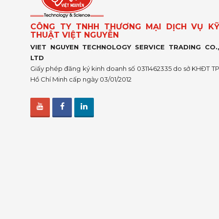
CÔNG TY TNHH THƯƠNG MẠI DỊCH VỤ K
THUẬT VIỆT NGUYỄN
VIET NGUYEN TECHNOLOGY SERVICE TRADING CO.
LTD
Giấy phép đăng ký kinh doanh số 0311462335 do sở KHĐT T
Hồ Chí Minh cấp ngày 03/01/2012