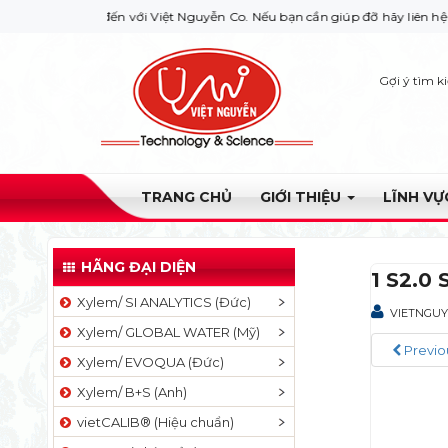
 bạn đến với Việt Nguyễn Co. Nếu bạn cần giúp đỡ hãy liên hệ với chúng
Gợi ý tìm k
TRANG CHỦ
GIỚI THIỆU
LĨNH V
HÃNG ĐẠI DIỆN
1 S2.0
Xylem/ SI ANALYTICS (Đức)
VIETNGU
Xylem/ GLOBAL WATER (Mỹ)
Previo
Xylem/ EVOQUA (Đức)
Xylem/ B+S (Anh)
vietCALIB® (Hiệu chuẩn)