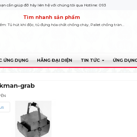
úp đỡ hãy liên hệ với chúng tôi qua Hotline: 0932 664422
Tìm nhanh sản phẩm
iếm: Tủ hút khí độc, tủ đựng hóa chất chống cháy, Pallet chống tràn...
ỰC ỨNG DỤNG
HÃNG ĐẠI DIỆN
TIN TỨC
ỨNG DỤNG
ekman-grab
YỄN
us