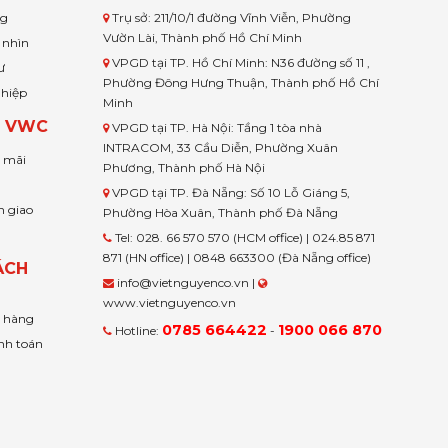
ng
Trụ sở: 211/10/1 đường Vĩnh Viễn, Phường
Vườn Lài, Thành phố Hồ Chí Minh
 nhìn
VPGD tại TP. Hồ Chí Minh: N36 đường số 11 ,
ư
Phường Đông Hưng Thuận, Thành phố Hồ Chí
ghiệp
Minh
H VWC
VPGD tại TP. Hà Nội: Tầng 1 tòa nhà
INTRACOM, 33 Cầu Diễn, Phường Xuân
u mãi
Phương, Thành phố Hà Nội
VPGD tại TP. Đà Nẵng: Số 10 Lỗ Giáng 5,
n giao
Phường Hòa Xuân, Thành phố Đà Nẵng
Tel: 028. 66 570 570 (HCM office) | 024.85 871
871 (HN office) | 0848 663300 (Đà Nẵng office)
ÁCH
info@vietnguyenco.vn |
www.vietnguyenco.vn
n hàng
0785 664422
1900 066 870
Hotline:
-
nh toán
t