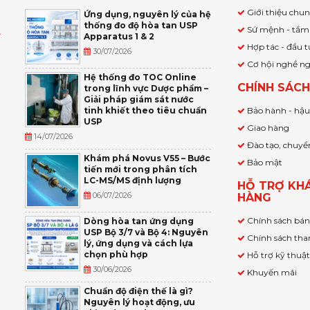
Giới thiệu chu
Ứng dụng, nguyên lý của hệ
thống đo độ hòa tan USP
Sứ mệnh - tầm
Apparatus 1 & 2
Ỹ
Hợp tác - đầu t
30/07/2026
Cơ hội nghề n
,
Hệ thống đo TOC Online
CHÍNH SÁC
trong lĩnh vực Dược phẩm –
P
Giải pháp giám sát nước
tinh khiết theo tiêu chuẩn
Bảo hành - hậ
USP
Giao hàng
14/07/2026
Đào tạo, chuyể
Khám phá Novus V55 – Bước
Bảo mật
tiến mới trong phân tích
LC-MS/MS định lượng
HỖ TRỢ KH
06/07/2026
HÀNG
Chính sách bá
Dòng hòa tan ứng dụng
USP Bộ 3/7 và Bộ 4: Nguyên
Chính sách tha
lý, ứng dụng và cách lựa
chọn phù hợp
Hỗ trợ kỹ thuậ
30/06/2026
Khuyến mãi
Chuẩn độ điện thế là gì?
Nguyên lý hoạt động, ưu