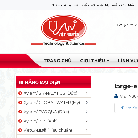
Chào mừng bạn đến với Việt Nguyễn Co. Nếu bạn cần gi
Gợi ý tìm k
TRANG CHỦ
GIỚI THIỆU
LĨNH V
HÃNG ĐẠI DIỆN
large-
Xylem/ SI ANALYTICS (Đức)
VIỆT NGU
Xylem/ GLOBAL WATER (Mỹ)
Previo
Xylem/ EVOQUA (Đức)
Xylem/ B+S (Anh)
vietCALIB® (Hiệu chuẩn)