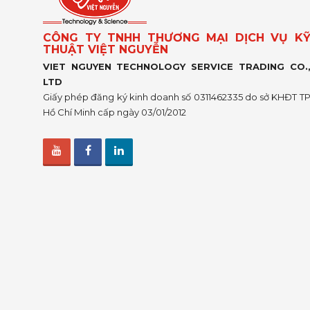
CÔNG TY TNHH THƯƠNG MẠI DỊCH VỤ K
THUẬT VIỆT NGUYỄN
VIET NGUYEN TECHNOLOGY SERVICE TRADING CO.
LTD
Giấy phép đăng ký kinh doanh số 0311462335 do sở KHĐT T
Hồ Chí Minh cấp ngày 03/01/2012