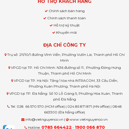
HỖ TRỢ KHÁCH HÀNG
Chính sách bán hàng
Chính sách thanh toán
Hỗ trợ kỹ thuật
Khuyến mãi
ĐỊA CHỈ CÔNG TY
Trụ sở: 211/10/1 đường Vĩnh Viễn, Phường Vườn Lài, Thành phố Hồ Chí
Minh
VPGD tại TP. Hồ Chí Minh: N36 đường số 11 , Phường Đông Hưng
Thuận, Thành phố Hồ Chí Minh
VPGD tại TP. Hà Nội: Tầng 1 tòa nhà INTRACOM, 33 Cầu Diễn,
Phường Xuân Phương, Thành phố Hà Nội
VPGD tại TP. Đà Nẵng: Số 10 Lỗ Giáng 5, Phường Hòa Xuân, Thành
phố Đà Nẵng
Tel: 028. 66 570 570 (HCM office) | 024.85 871 871 (HN office) | 0848
663300 (Đà Nẵng office)
info@vietnguyenco.vn |
www.vietnguyenco.vn
0785 664422
1900 066 870
Hotline:
-