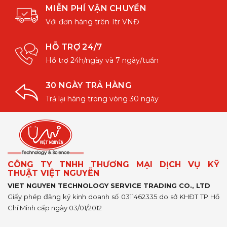
MIỄN PHÍ VẬN CHUYỂN
Với đơn hàng trên 1tr VNĐ
HỖ TRỢ 24/7
Hỗ trợ 24h/ngày và 7 ngày/tuần
30 NGÀY TRẢ HÀNG
Trả lại hàng trong vòng 30 ngày
CÔNG TY TNHH THƯƠNG MẠI DỊCH VỤ KỸ
THUẬT VIỆT NGUYỄN
VIET NGUYEN TECHNOLOGY SERVICE TRADING CO., LTD
Giấy phép đăng ký kinh doanh số 0311462335 do sở KHĐT TP Hồ
Chí Minh cấp ngày 03/01/2012