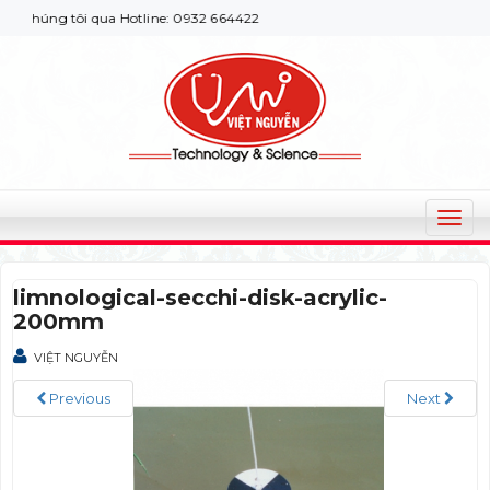
chúng tôi qua Hotline: 0932 664422
T
o
g
limnological-secchi-disk-acrylic-
g
200mm
l
e
VIỆT NGUYỄN
n
a
Previous
Next
v
i
g
a