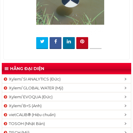
t
i
o
n
HÃNG ĐẠI DIỆN
Xylem/ SI ANALYTICS (Đức)
Xylem/ GLOBAL WATER (Mỹ)
Xylem/ EVOQUA (Đức)
Xylem/ B+S (Anh)
vietCALIB® (Hiệu chuẩn)
TOSOH (Nhật Bản)
TISCH (Mỹ)