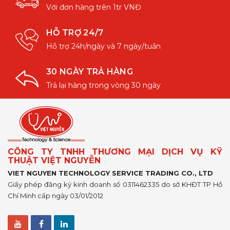
Với đơn hàng trên 1tr VNĐ
HỖ TRỢ 24/7
Hỗ trợ 24h/ngày và 7 ngày/tuần
30 NGÀY TRẢ HÀNG
Trả lại hàng trong vòng 30 ngày
CÔNG TY TNHH THƯƠNG MẠI DỊCH VỤ KỸ
THUẬT VIỆT NGUYỄN
VIET NGUYEN TECHNOLOGY SERVICE TRADING CO., LTD
Giấy phép đăng ký kinh doanh số 0311462335 do sở KHĐT TP Hồ
Chí Minh cấp ngày 03/01/2012