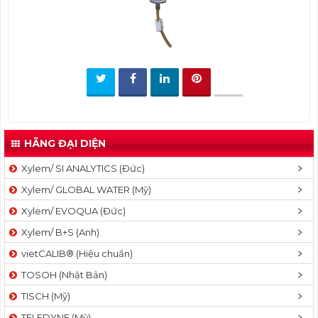
t
i
o
n
HÃNG ĐẠI DIỆN
Xylem/ SI ANALYTICS (Đức)
Xylem/ GLOBAL WATER (Mỹ)
Xylem/ EVOQUA (Đức)
Xylem/ B+S (Anh)
vietCALIB® (Hiệu chuẩn)
TOSOH (Nhật Bản)
TISCH (Mỹ)
TELEDYNE (Mỹ)