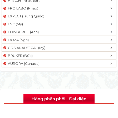
HITACHI (Nhật Bản)
FROILABO (Pháp)
EXPECT (Trung Quốc)
ESC (Mỹ)
EDINBURGH (Anh)
DOZA (Nga)
CDS ANALYTICAL (Mỹ)
BRUKER (Đức)
AURORA (Canada)
Hãng phân phối - Đại diện