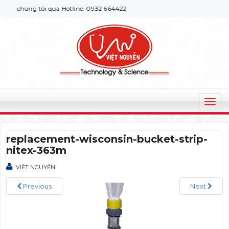
ới chúng tôi qua Hotline: 0932 664422
T
o
g
replacement-wisconsin-bucket-strip-
g
nitex-363m
l
e
VIỆT NGUYỄN
n
a
Previous
Next
v
i
g
a