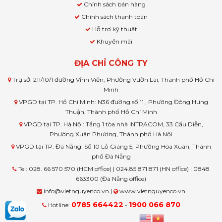
Chính sách bán hàng
Chính sách thanh toán
Hỗ trợ kỹ thuật
Khuyến mãi
ĐỊA CHỈ CÔNG TY
Trụ sở: 211/10/1 đường Vĩnh Viễn, Phường Vườn Lài, Thành phố Hồ Chí
Minh
VPGD tại TP. Hồ Chí Minh: N36 đường số 11 , Phường Đông Hưng
Thuận, Thành phố Hồ Chí Minh
VPGD tại TP. Hà Nội: Tầng 1 tòa nhà INTRACOM, 33 Cầu Diễn,
Phường Xuân Phương, Thành phố Hà Nội
VPGD tại TP. Đà Nẵng: Số 10 Lỗ Giáng 5, Phường Hòa Xuân, Thành
phố Đà Nẵng
Tel: 028. 66 570 570 (HCM office) | 024.85 871 871 (HN office) | 0848
663300 (Đà Nẵng office)
info@vietnguyenco.vn |
www.vietnguyenco.vn
0785 664422
1900 066 870
Hotline:
-