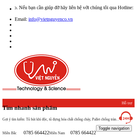
o. Nếu bạn cần giúp đỡ hãy liên hệ với chúng tôi qua Hotline: 0932
Email:
info@vietnguyenco.vn
Hỗ trợ
Tìm nhanh sản phẩm
khách
Gợi ý tìm kiếm: Tủ hút khí độc, tủ đựng hóa chất chống cháy, Pallet chống tràn...
hàng
Toggle navigation
0785 664422
0785 664422
Miền Bắc
Miền Nam