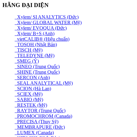
HÃNG ĐẠI DIỆN
Xylem/ SI ANALYTICS (Đức)
Xylem/ GLOBAL WATER (Mỹ)
Xylem/ EVOQUA (Đức)
Xylem/ B+S (Anh)
vietCALIB® (Hiệu chuẩn)
TOSOH (Nhật Bản)
TISCH (Mỹ)
TELEDYNE (Mỹ)
SMEG (Ý)
SINEO (Trung Quốc)
SHINE (Trung Quốc)
SERCON (Anh)
SEAL ANALYTICAL (Mỹ)
SCION (Hà Lan)
SCIEX (Mỹ)
SABIO (Mỹ)
RESTEK (Mỹ)
RAYTOR (Trung Quốc)
PROMOCHROM (Canada)
PRECISA (Thuỵ Sỹ)
MEMBRAPURE (Đức)
LUMEX (Canada)