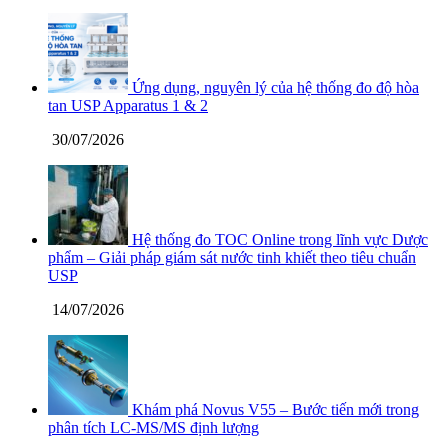
Ứng dụng, nguyên lý của hệ thống đo độ hòa
tan USP Apparatus 1 & 2
30/07/2026
Hệ thống đo TOC Online trong lĩnh vực Dược
phẩm – Giải pháp giám sát nước tinh khiết theo tiêu chuẩn
USP
14/07/2026
Khám phá Novus V55 – Bước tiến mới trong
phân tích LC-MS/MS định lượng