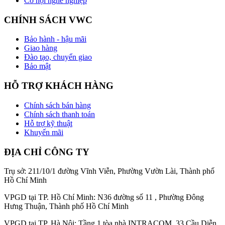
Cơ hội nghề nghiệp
CHÍNH SÁCH VWC
Bảo hành - hậu mãi
Giao hàng
Đào tạo, chuyển giao
Bảo mật
HỖ TRỢ KHÁCH HÀNG
Chính sách bán hàng
Chính sách thanh toán
Hỗ trợ kỹ thuật
Khuyến mãi
ĐỊA CHỈ CÔNG TY
Trụ sở: 211/10/1 đường Vĩnh Viễn, Phường Vườn Lài, Thành phố
Hồ Chí Minh
VPGD tại TP. Hồ Chí Minh: N36 đường số 11 , Phường Đông
Hưng Thuận, Thành phố Hồ Chí Minh
VPGD tại TP. Hà Nội: Tầng 1 tòa nhà INTRACOM, 33 Cầu Diễn,