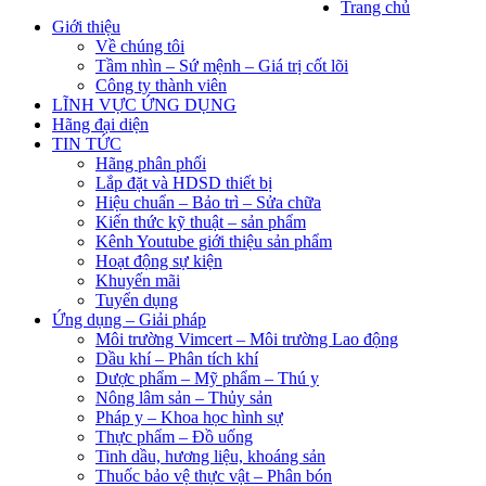
Trang chủ
Giới thiệu
Về chúng tôi
Tầm nhìn – Sứ mệnh – Giá trị cốt lõi
Công ty thành viên
LĨNH VỰC ỨNG DỤNG
Hãng đại diện
TIN TỨC
Hãng phân phối
Lắp đặt và HDSD thiết bị
Hiệu chuẩn – Bảo trì – Sửa chữa
Kiến thức kỹ thuật – sản phẩm
Kênh Youtube giới thiệu sản phẩm
Hoạt động sự kiện
Khuyến mãi
Tuyển dụng
Ứng dụng – Giải pháp
Môi trường Vimcert – Môi trường Lao động
Dầu khí – Phân tích khí
Dược phẩm – Mỹ phẩm – Thú y
Nông lâm sản – Thủy sản
Pháp y – Khoa học hình sự
Thực phẩm – Đồ uống
Tinh dầu, hương liệu, khoáng sản
Thuốc bảo vệ thực vật – Phân bón