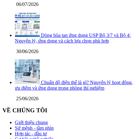
06/07/2026
Dòng hòa tan ứng dụng USP Bộ 3/7 và Bộ 4:
Nguyên lý, ứng dụng và cách lựa chọn phù hợp
30/06/2026
Chuẩn độ điện thế là gì? Nguyên lý hoạt động,
ưu điểm và ứng dụng trong phòng thí nghiệm
25/06/2026
VỀ CHÚNG TÔI
Giới thiệu chung
Sứ mệnh - tầm nhìn
Hợp tác - đầu tư