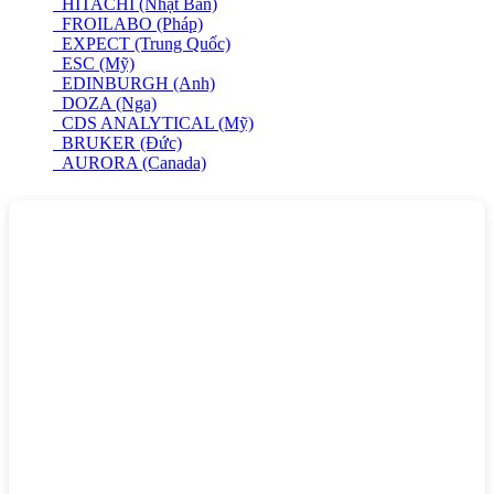
HITACHI (Nhật Bản)
FROILABO (Pháp)
EXPECT (Trung Quốc)
ESC (Mỹ)
EDINBURGH (Anh)
DOZA (Nga)
CDS ANALYTICAL (Mỹ)
BRUKER (Đức)
AURORA (Canada)