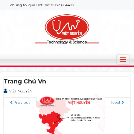
ới chúng tôi qua Hotline: 0932 664422
T
o
g
Trang Chủ Vn
g
l
VIỆT NGUYỄN
e
n
Previous
Next
a
v
i
g
a