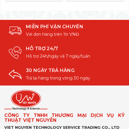
MIỄN PHÍ VẬN CHUYỂN
Với đơn hàng trên 1tr VNĐ
HỖ TRỢ 24/7
Hỗ trợ 24h/ngày và 7 ngày/tuần
30 NGÀY TRẢ HÀNG
Trả lại hàng trong vòng 30 ngày
CÔNG TY TNHH THƯƠNG MẠI DỊCH VỤ KỸ
THUẬT VIỆT NGUYỄN
VIET NGUYEN TECHNOLOGY SERVICE TRADING CO., LTD