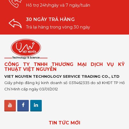
Hỗ trợ 24h/ngày và 7 ngày/tuần
30 NGÀY TRẢ HÀNG
Trả lại hàng trong vòng 30 ngày
CÔNG TY TNHH THƯƠNG MẠI DỊCH VỤ KỸ
THUẬT VIỆT NGUYỄN
VIET NGUYEN TECHNOLOGY SERVICE TRADING CO., LTD
Giấy phép đăng ký kinh doanh số 0311462335 do sở KHĐT TP Hồ
Chí Minh cấp ngày 03/01/2012
TIN TỨC MỚI