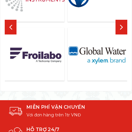
MIỄN PHÍ VẬN CHUYỂN
Với đơn hàng trên 1tr VNĐ
HỖ TRỢ 24/7