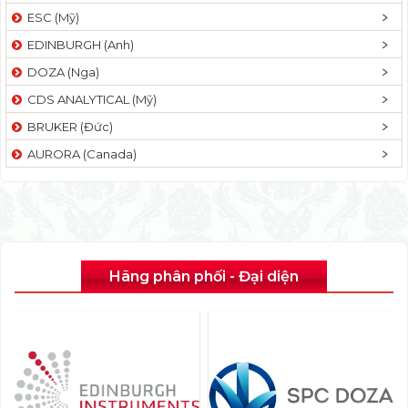
ESC (Mỹ)
EDINBURGH (Anh)
DOZA (Nga)
CDS ANALYTICAL (Mỹ)
BRUKER (Đức)
AURORA (Canada)
Hãng phân phối - Đại diện