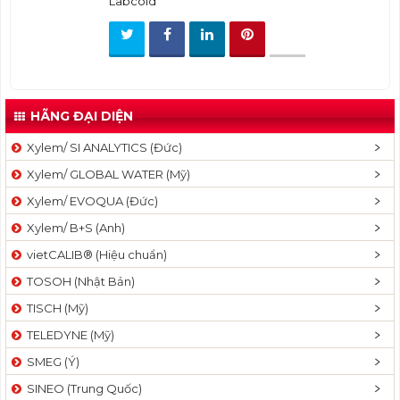
Labcold
t
i
o
n
HÃNG ĐẠI DIỆN
Xylem/ SI ANALYTICS (Đức)
Xylem/ GLOBAL WATER (Mỹ)
Xylem/ EVOQUA (Đức)
Xylem/ B+S (Anh)
vietCALIB® (Hiệu chuẩn)
TOSOH (Nhật Bản)
TISCH (Mỹ)
TELEDYNE (Mỹ)
SMEG (Ý)
SINEO (Trung Quốc)