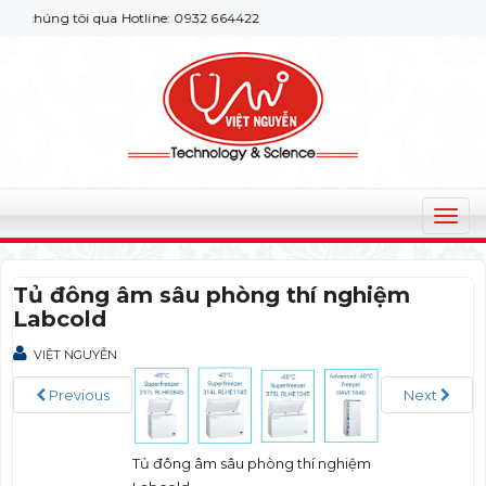
 chúng tôi qua Hotline: 0932 664422
T
o
g
Tủ đông âm sâu phòng thí nghiệm
g
Labcold
l
e
VIỆT NGUYỄN
n
a
Previous
Next
v
i
g
Tủ đông âm sâu phòng thí nghiệm
a