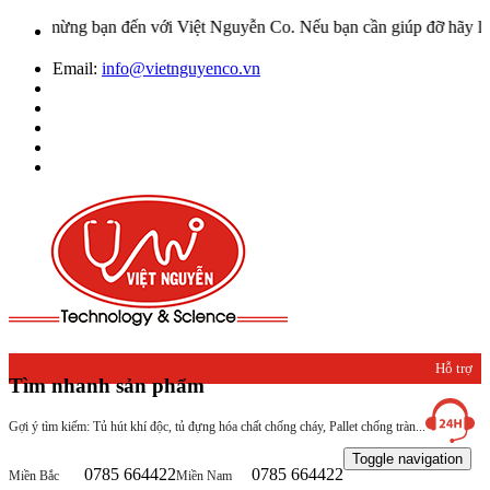
mừng bạn đến với Việt Nguyễn Co. Nếu bạn cần giúp đỡ hãy liên hệ v
Email:
info@vietnguyenco.vn
Hỗ trợ
Tìm nhanh sản phẩm
khách
Gợi ý tìm kiếm: Tủ hút khí độc, tủ đựng hóa chất chống cháy, Pallet chống tràn...
hàng
Toggle navigation
0785 664422
0785 664422
Miền Bắc
Miền Nam