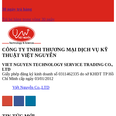
30 ngày trả hàng
Trả lại hàng trong vòng 30 ngày
CÔNG TY TNHH THƯƠNG MẠI DỊCH VỤ KỸ
THUẬT VIỆT NGUYỄN
VIET NGUYEN TECHNOLOGY SERVICE TRADING CO.,
LTD
Giấy phép đăng ký kinh doanh số 0311462335 do sở KHĐT TP Hồ
Chí Minh cấp ngày 03/01/2012
Việt Nguyễn Co.,LTD