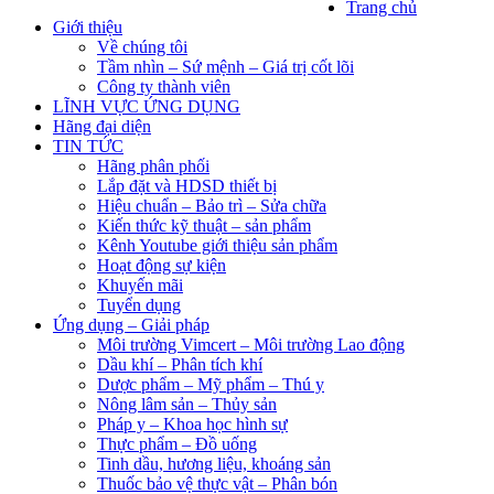
Trang chủ
Giới thiệu
Về chúng tôi
Tầm nhìn – Sứ mệnh – Giá trị cốt lõi
Công ty thành viên
LĨNH VỰC ỨNG DỤNG
Hãng đại diện
TIN TỨC
Hãng phân phối
Lắp đặt và HDSD thiết bị
Hiệu chuẩn – Bảo trì – Sửa chữa
Kiến thức kỹ thuật – sản phẩm
Kênh Youtube giới thiệu sản phẩm
Hoạt động sự kiện
Khuyến mãi
Tuyển dụng
Ứng dụng – Giải pháp
Môi trường Vimcert – Môi trường Lao động
Dầu khí – Phân tích khí
Dược phẩm – Mỹ phẩm – Thú y
Nông lâm sản – Thủy sản
Pháp y – Khoa học hình sự
Thực phẩm – Đồ uống
Tinh dầu, hương liệu, khoáng sản
Thuốc bảo vệ thực vật – Phân bón