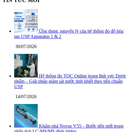
TIN TỨC MỚI
Ứng dụng, nguyên lý của hệ thống đo độ hòa
tan USP Apparatus 1 & 2
30/07/2026
Hệ thống đo TOC Online trong lĩnh vực Dược
phẩm – Giải pháp giám sát nước tinh khiết theo tiêu chuẩn
USP
14/07/2026
Khám phá Novus V55 – Bước tiến mới trong
phân tích LC-MS/MS định lượng