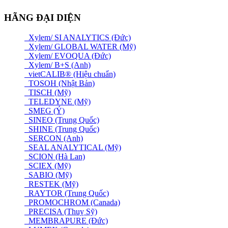
HÃNG ĐẠI DIỆN
Xylem/ SI ANALYTICS (Đức)
Xylem/ GLOBAL WATER (Mỹ)
Xylem/ EVOQUA (Đức)
Xylem/ B+S (Anh)
vietCALIB® (Hiệu chuẩn)
TOSOH (Nhật Bản)
TISCH (Mỹ)
TELEDYNE (Mỹ)
SMEG (Ý)
SINEO (Trung Quốc)
SHINE (Trung Quốc)
SERCON (Anh)
SEAL ANALYTICAL (Mỹ)
SCION (Hà Lan)
SCIEX (Mỹ)
SABIO (Mỹ)
RESTEK (Mỹ)
RAYTOR (Trung Quốc)
PROMOCHROM (Canada)
PRECISA (Thuỵ Sỹ)
MEMBRAPURE (Đức)