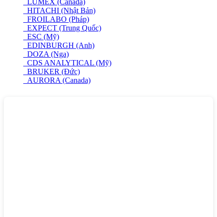
LUMEX (Canada)
HITACHI (Nhật Bản)
FROILABO (Pháp)
EXPECT (Trung Quốc)
ESC (Mỹ)
EDINBURGH (Anh)
DOZA (Nga)
CDS ANALYTICAL (Mỹ)
BRUKER (Đức)
AURORA (Canada)