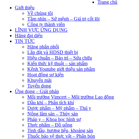
Trang chủ
Giới thiệu
Về chúng tôi
Tầm nhìn – Sứ mệnh – Giá trị cốt lõi
Công ty thành viên
LĨNH VỰC ỨNG DỤNG
Hãng đại diện
TIN TỨC
Hãng phân phối
Lắp đặt và HDSD thiết bị
Hiệu chuẩn – Bảo trì – Sửa chữa
Kiến thức kỹ thuật – sản phẩm
Kênh Youtube giới thiệu sản phẩm
Hoạt động sự kiện
Khuyến mãi
Tuyển dụng
Ứng dụng – Giải pháp
Môi trường Vimcert – Môi trường Lao động
Dầu khí – Phân tích khí
Dược phẩm – Mỹ phẩm – Thú y
Nông lâm sản – Thủy sản
Pháp y – Khoa học hình sự
Thực phẩm – Đồ uống
Tinh dầu, hương liệu, khoáng sản
Thuốc bảo vệ thực vật – Phân bón