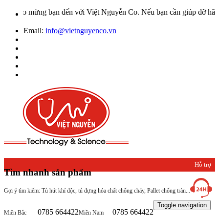
hào mừng bạn đến với Việt Nguyễn Co. Nếu bạn cần giúp đỡ hãy liên h
Email:
info@vietnguyenco.vn
Hỗ trợ
Tìm nhanh sản phẩm
khách
Gợi ý tìm kiếm: Tủ hút khí độc, tủ đựng hóa chất chống cháy, Pallet chống tràn...
hàng
Toggle navigation
0785 664422
0785 664422
Miền Bắc
Miền Nam