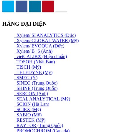
HÃNG ĐẠI DIỆN
Xylem/ SI ANALYTICS (Đức)
Xylem/ GLOBAL WATER (Mỹ)
Xylem/ EVOQUA (Đức)
Xylem/ B+S (Anh)
vietCALIB® (Hiệu chuẩn)
TOSOH (Nhật Bản)
TISCH (Mỹ)
TELEDYNE (Mỹ)
SMEG (Ý)
SINEO (Trung Quốc)
SHINE (Trung Quốc)
SERCON (Anh)
SEAL ANALYTICAL (Mỹ)
SCION (Hà Lan)
SCIEX (Mỹ)
SABIO (Mỹ)
RESTEK (Mỹ)
RAYTOR (Trung Quốc)
PROMOCHROM (Canada)