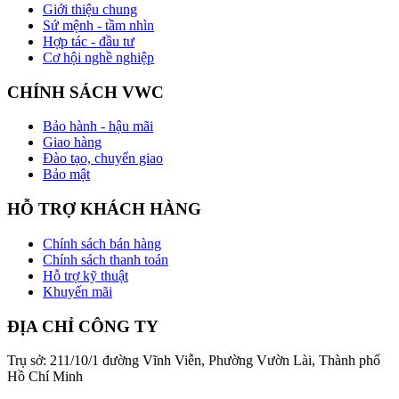
Giới thiệu chung
Sứ mệnh - tầm nhìn
Hợp tác - đầu tư
Cơ hội nghề nghiệp
CHÍNH SÁCH VWC
Bảo hành - hậu mãi
Giao hàng
Đào tạo, chuyển giao
Bảo mật
HỖ TRỢ KHÁCH HÀNG
Chính sách bán hàng
Chính sách thanh toán
Hỗ trợ kỹ thuật
Khuyến mãi
ĐỊA CHỈ CÔNG TY
Trụ sở: 211/10/1 đường Vĩnh Viễn, Phường Vườn Lài, Thành phố
Hồ Chí Minh