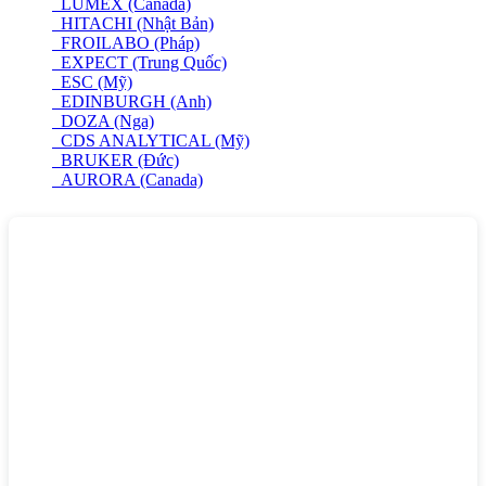
LUMEX (Canada)
HITACHI (Nhật Bản)
FROILABO (Pháp)
EXPECT (Trung Quốc)
ESC (Mỹ)
EDINBURGH (Anh)
DOZA (Nga)
CDS ANALYTICAL (Mỹ)
BRUKER (Đức)
AURORA (Canada)