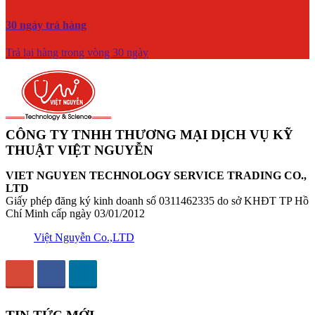
30 ngày trả hàng
Trả lại hàng trong vòng 30 ngày
CÔNG TY TNHH THƯƠNG MẠI DỊCH VỤ KỸ
THUẬT VIỆT NGUYỄN
VIET NGUYEN TECHNOLOGY SERVICE TRADING CO.,
LTD
Giấy phép đăng ký kinh doanh số 0311462335 do sở KHĐT TP Hồ
Chí Minh cấp ngày 03/01/2012
Việt Nguyễn Co.,LTD