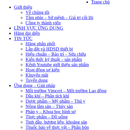
Trang chủ
Giới thiệu
Về chúng tôi
Tầm nhìn – Sứ mệnh – Giá trị cốt lõi
Công ty thành viên
LĨNH VỰC ỨNG DỤNG
Hãng đại diện
TIN TỨC
Hãng phân phối
Lắp đặt và HDSD thiết bị
Hiệu chuẩn – Bảo trì – Sửa chữa
Kiến thức kỹ thuật – sản phẩm
Kênh Youtube giới thiệu sản phẩm
Hoạt động sự kiện
Khuyến mãi
Tuyển dụng
Ứng dụng – Giải pháp
Môi trường Vimcert – Môi trường Lao động
Dầu khí – Phân tích khí
Dược phẩm – Mỹ phẩm – Thú y
Nông lâm sản – Thủy sản
Pháp y – Khoa học hình sự
Thực phẩm – Đồ uống
Tinh dầu, hương liệu, khoáng sản
Thuốc bảo vệ thực vật – Phân bón