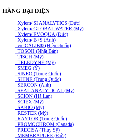
HÃNG ĐẠI DIỆN
Xylem/ SI ANALYTICS (Đức)
Xylem/ GLOBAL WATER (Mỹ)
Xylem/ EVOQUA (Đức)
Xylem/ B+S (Anh)
vietCALIB® (Hiệu chuẩn)
TOSOH (Nhật Bản)
TISCH (Mỹ)
TELEDYNE (Mỹ)
SMEG (Ý)
SINEO (Trung Quốc)
SHINE (Trung Quốc)
SERCON (Anh)
SEAL ANALYTICAL (Mỹ)
SCION (Hà Lan)
SCIEX (Mỹ)
SABIO (Mỹ)
RESTEK (Mỹ)
RAYTOR (Trung Quốc)
PROMOCHROM (Canada)
PRECISA (Thuỵ Sỹ)
MEMBRAPURE (Đức)