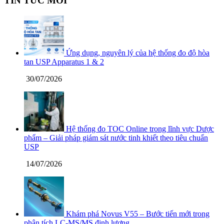
TIN TỨC MỚI
Ứng dụng, nguyên lý của hệ thống đo độ hòa
tan USP Apparatus 1 & 2
30/07/2026
Hệ thống đo TOC Online trong lĩnh vực Dược
phẩm – Giải pháp giám sát nước tinh khiết theo tiêu chuẩn
USP
14/07/2026
Khám phá Novus V55 – Bước tiến mới trong
phân tích LC-MS/MS định lượng