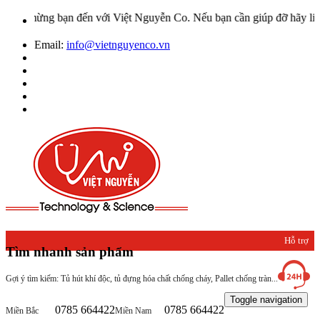
 mừng bạn đến với Việt Nguyễn Co. Nếu bạn cần giúp đỡ hãy liên hệ 
Email:
info@vietnguyenco.vn
Hỗ trợ
Tìm nhanh sản phẩm
khách
Gợi ý tìm kiếm: Tủ hút khí độc, tủ đựng hóa chất chống cháy, Pallet chống tràn...
hàng
Toggle navigation
0785 664422
0785 664422
Miền Bắc
Miền Nam