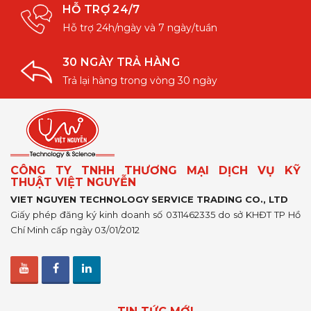
HỖ TRỢ 24/7
Hỗ trợ 24h/ngày và 7 ngày/tuần
30 NGÀY TRẢ HÀNG
Trả lại hàng trong vòng 30 ngày
CÔNG TY TNHH THƯƠNG MẠI DỊCH VỤ KỸ
THUẬT VIỆT NGUYỄN
VIET NGUYEN TECHNOLOGY SERVICE TRADING CO., LTD
Giấy phép đăng ký kinh doanh số 0311462335 do sở KHĐT TP Hồ
Chí Minh cấp ngày 03/01/2012