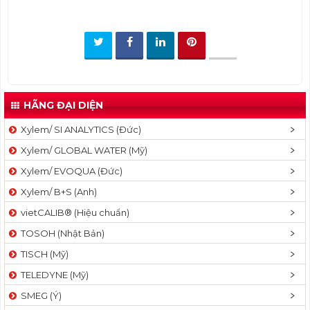
t
i
o
n
HÃNG ĐẠI DIỆN
Xylem/ SI ANALYTICS (Đức)
Xylem/ GLOBAL WATER (Mỹ)
Xylem/ EVOQUA (Đức)
Xylem/ B+S (Anh)
vietCALIB® (Hiệu chuẩn)
TOSOH (Nhật Bản)
TISCH (Mỹ)
TELEDYNE (Mỹ)
SMEG (Ý)