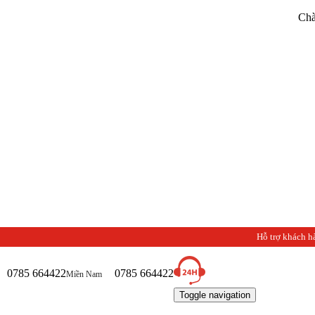
Chào mừng b
Hỗ trợ khách h
0785 664422
0785 664422
Miền Nam
Toggle navigation