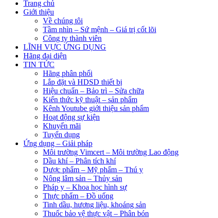
Trang chủ
Giới thiệu
Về chúng tôi
Tầm nhìn – Sứ mệnh – Giá trị cốt lõi
Công ty thành viên
LĨNH VỰC ỨNG DỤNG
Hãng đại diện
TIN TỨC
Hãng phân phối
Lắp đặt và HDSD thiết bị
Hiệu chuẩn – Bảo trì – Sửa chữa
Kiến thức kỹ thuật – sản phẩm
Kênh Youtube giới thiệu sản phẩm
Hoạt động sự kiện
Khuyến mãi
Tuyển dụng
Ứng dụng – Giải pháp
Môi trường Vimcert – Môi trường Lao động
Dầu khí – Phân tích khí
Dược phẩm – Mỹ phẩm – Thú y
Nông lâm sản – Thủy sản
Pháp y – Khoa học hình sự
Thực phẩm – Đồ uống
Tinh dầu, hương liệu, khoáng sản
Thuốc bảo vệ thực vật – Phân bón