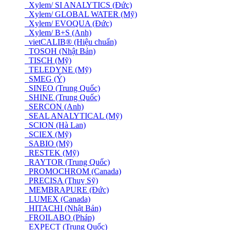
Xylem/ SI ANALYTICS (Đức)
Xylem/ GLOBAL WATER (Mỹ)
Xylem/ EVOQUA (Đức)
Xylem/ B+S (Anh)
vietCALIB® (Hiệu chuẩn)
TOSOH (Nhật Bản)
TISCH (Mỹ)
TELEDYNE (Mỹ)
SMEG (Ý)
SINEO (Trung Quốc)
SHINE (Trung Quốc)
SERCON (Anh)
SEAL ANALYTICAL (Mỹ)
SCION (Hà Lan)
SCIEX (Mỹ)
SABIO (Mỹ)
RESTEK (Mỹ)
RAYTOR (Trung Quốc)
PROMOCHROM (Canada)
PRECISA (Thuỵ Sỹ)
MEMBRAPURE (Đức)
LUMEX (Canada)
HITACHI (Nhật Bản)
FROILABO (Pháp)
EXPECT (Trung Quốc)