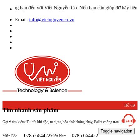
ừng bạn đến với Việt Nguyễn Co. Nếu bạn cần giúp đỡ hãy liên hệ với
Email:
info@vietnguyenco.vn
Hỗ trợ
Tìm nhanh sản phẩm
khách
Gợi ý tìm kiếm: Tủ hút khí độc, tủ đựng hóa chất chống cháy, Pallet chống tràn...
hàng
Toggle navigation
0785 664422
0785 664422
Miền Bắc
Miền Nam