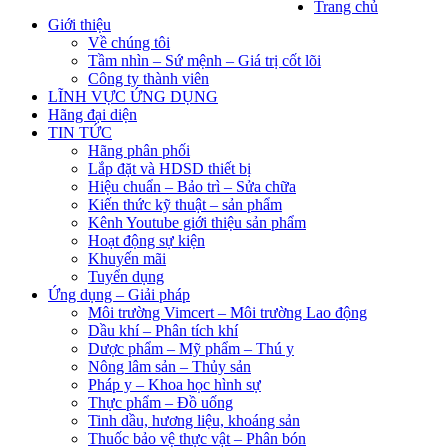
Trang chủ
Giới thiệu
Về chúng tôi
Tầm nhìn – Sứ mệnh – Giá trị cốt lõi
Công ty thành viên
LĨNH VỰC ỨNG DỤNG
Hãng đại diện
TIN TỨC
Hãng phân phối
Lắp đặt và HDSD thiết bị
Hiệu chuẩn – Bảo trì – Sửa chữa
Kiến thức kỹ thuật – sản phẩm
Kênh Youtube giới thiệu sản phẩm
Hoạt động sự kiện
Khuyến mãi
Tuyển dụng
Ứng dụng – Giải pháp
Môi trường Vimcert – Môi trường Lao động
Dầu khí – Phân tích khí
Dược phẩm – Mỹ phẩm – Thú y
Nông lâm sản – Thủy sản
Pháp y – Khoa học hình sự
Thực phẩm – Đồ uống
Tinh dầu, hương liệu, khoáng sản
Thuốc bảo vệ thực vật – Phân bón