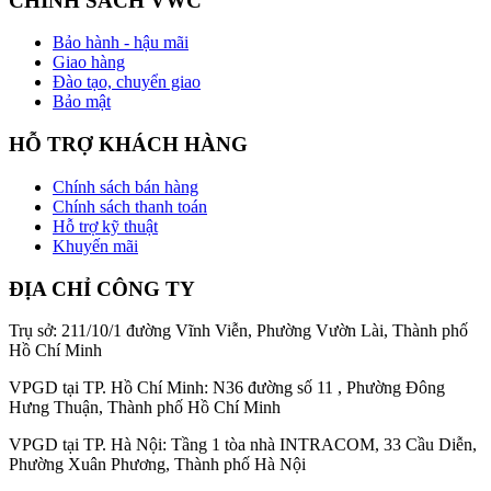
CHÍNH SÁCH VWC
Bảo hành - hậu mãi
Giao hàng
Đào tạo, chuyển giao
Bảo mật
HỖ TRỢ KHÁCH HÀNG
Chính sách bán hàng
Chính sách thanh toán
Hỗ trợ kỹ thuật
Khuyến mãi
ĐỊA CHỈ CÔNG TY
Trụ sở: 211/10/1 đường Vĩnh Viễn, Phường Vườn Lài, Thành phố
Hồ Chí Minh
VPGD tại TP. Hồ Chí Minh: N36 đường số 11 , Phường Đông
Hưng Thuận, Thành phố Hồ Chí Minh
VPGD tại TP. Hà Nội: Tầng 1 tòa nhà INTRACOM, 33 Cầu Diễn,
Phường Xuân Phương, Thành phố Hà Nội