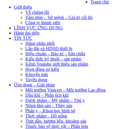
Trang chủ
Giới thiệu
Về chúng tôi
Tầm nhìn – Sứ mệnh – Giá trị cốt lõi
Công ty thành viên
LĨNH VỰC ỨNG DỤNG
Hãng đại diện
TIN TỨC
Hãng phân phối
Lắp đặt và HDSD thiết bị
Hiệu chuẩn – Bảo trì – Sửa chữa
Kiến thức kỹ thuật – sản phẩm
Kênh Youtube giới thiệu sản phẩm
Hoạt động sự kiện
Khuyến mãi
Tuyển dụng
Ứng dụng – Giải pháp
Môi trường Vimcert – Môi trường Lao động
Dầu khí – Phân tích khí
Dược phẩm – Mỹ phẩm – Thú y
Nông lâm sản – Thủy sản
Pháp y – Khoa học hình sự
Thực phẩm – Đồ uống
Tinh dầu, hương liệu, khoáng sản
Thuốc bảo vệ thực vật – Phân bón