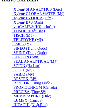
Xylem/ SI ANALYTICS (Đức)
Xylem/ GLOBAL WATER (Mỹ)
Xylem/ EVOQUA (Đức)
Xylem/ B+S (Anh)
vietCALIB® (Hiệu chuẩn)
TOSOH (Nhật Bản)
TISCH (Mỹ)
TELEDYNE (Mỹ)
SMEG (Ý)
SINEO (Trung Quốc)
SHINE (Trung Quốc)
SERCON (Anh)
SEAL ANALYTICAL (Mỹ)
SCION (Hà Lan)
SCIEX (Mỹ)
SABIO (Mỹ)
RESTEK (Mỹ)
RAYTOR (Trung Quốc)
PROMOCHROM (Canada)
PRECISA (Thuỵ Sỹ)
MEMBRAPURE (Đức)
LUMEX (Canada)
HITACHI (Nhật Bản)