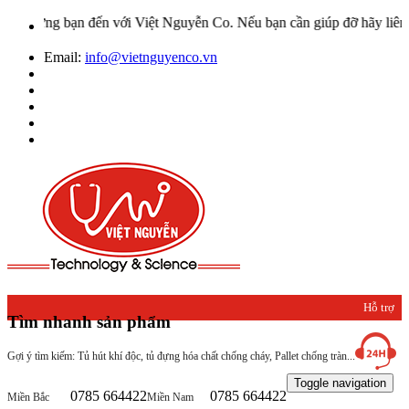
ừng bạn đến với Việt Nguyễn Co. Nếu bạn cần giúp đỡ hãy liên hệ vớ
Email:
info@vietnguyenco.vn
Hỗ trợ
Tìm nhanh sản phẩm
khách
Gợi ý tìm kiếm: Tủ hút khí độc, tủ đựng hóa chất chống cháy, Pallet chống tràn...
hàng
Toggle navigation
0785 664422
0785 664422
Miền Bắc
Miền Nam