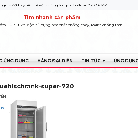
ãy liên hệ với chúng tôi qua Hotline: 0932 664422
Tìm nhanh sản phẩm
iếm: Tủ hút khí độc, tủ đựng hóa chất chống cháy, Pallet chống tràn...
ỰC ỨNG DỤNG
HÃNG ĐẠI DIỆN
TIN TỨC
ỨNG DỤNG
kuehlschrank-super-720
YỄN
us