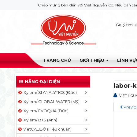
Chào mừng bạn đến với Việt Nguyễn Co. Nếu bạn cần giúp đỡ h
Gợi ý tìm k
TRANG CHỦ
GIỚI THIỆU
LĨNH V
HÃNG ĐẠI DIỆN
labor-
Xylem/ SI ANALYTICS (Đức)
VIỆT NGU
Xylem/ GLOBAL WATER (Mỹ)
Previo
Xylem/ EVOQUA (Đức)
Xylem/ B+S (Anh)
vietCALIB® (Hiệu chuẩn)