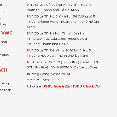
ng
Trụ sở: 211/10/1 đường Vĩnh Viễn, Phường
Vườn Lài, Thành phố Hồ Chí Minh
 nhìn
VPGD tại TP. Hồ Chí Minh: N36 đường số 11 ,
ư
Phường Đông Hưng Thuận, Thành phố Hồ Chí
ghiệp
Minh
H VWC
VPGD tại TP. Hà Nội: Tầng 1 tòa nhà
INTRACOM, 33 Cầu Diễn, Phường Xuân
u mãi
Phương, Thành phố Hà Nội
VPGD tại TP. Đà Nẵng: Số 10 Lỗ Giáng 5,
n giao
Phường Hòa Xuân, Thành phố Đà Nẵng
Tel: 028. 66 570 570 (HCM office) | 024.85 871
871 (HN office) | 0848 663300 (Đà Nẵng office)
ÁCH
info@vietnguyenco.vn |
www.vietnguyenco.vn
n hàng
0785 664422
1900 066 870
Hotline:
-
nh toán
t