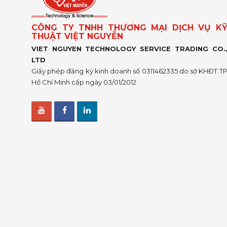
CÔNG TY TNHH THƯƠNG MẠI DỊCH VỤ K
THUẬT VIỆT NGUYỄN
VIET NGUYEN TECHNOLOGY SERVICE TRADING CO.
LTD
Giấy phép đăng ký kinh doanh số 0311462335 do sở KHĐT T
Hồ Chí Minh cấp ngày 03/01/2012