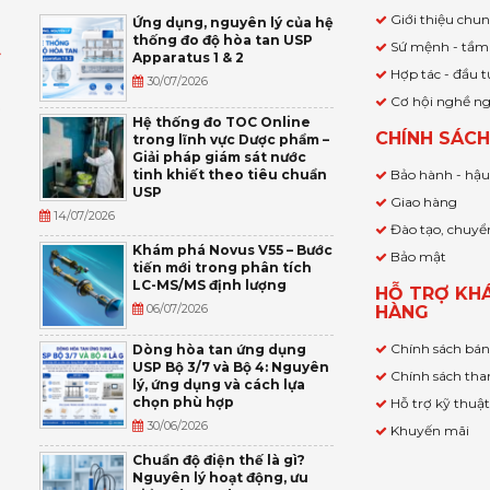
Giới thiệu chu
Ứng dụng, nguyên lý của hệ
thống đo độ hòa tan USP
Sứ mệnh - tầm
Apparatus 1 & 2
Ỹ
Hợp tác - đầu t
30/07/2026
Cơ hội nghề n
,
Hệ thống đo TOC Online
CHÍNH SÁC
trong lĩnh vực Dược phẩm –
P
Giải pháp giám sát nước
tinh khiết theo tiêu chuẩn
Bảo hành - hậ
USP
Giao hàng
14/07/2026
Đào tạo, chuyể
Khám phá Novus V55 – Bước
Bảo mật
tiến mới trong phân tích
LC-MS/MS định lượng
HỖ TRỢ KH
06/07/2026
HÀNG
Chính sách bá
Dòng hòa tan ứng dụng
USP Bộ 3/7 và Bộ 4: Nguyên
Chính sách tha
lý, ứng dụng và cách lựa
chọn phù hợp
Hỗ trợ kỹ thuậ
30/06/2026
Khuyến mãi
Chuẩn độ điện thế là gì?
Nguyên lý hoạt động, ưu