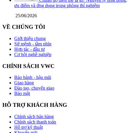
Chuẩn độ điện thế là gì? Nguyên lý hoạt động,
ưu điểm và ứng dụng trong phòng thí nghiệm
25/06/2026
VỀ CHÚNG TÔI
Giới thiệu chung
Sứ mệnh - tầm nhìn
Hợp tác - đầu tư
Cơ hội nghề nghiệp
CHÍNH SÁCH VWC
Bảo hành - hậu mãi
Giao hàng
Đào tạo, chuyển giao
Bảo mật
HỖ TRỢ KHÁCH HÀNG
Chính sách bán hàng
Chính sách thanh toán
Hỗ trợ kỹ thuật
Khuyến mãi