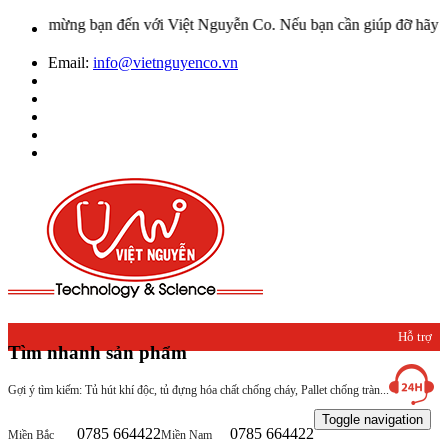
o mừng bạn đến với Việt Nguyễn Co. Nếu bạn cần giúp đỡ hãy liên hệ 
Email:
info@vietnguyenco.vn
Hỗ trợ
Tìm nhanh sản phẩm
khách
Gợi ý tìm kiếm: Tủ hút khí độc, tủ đựng hóa chất chống cháy, Pallet chống tràn...
hàng
Toggle navigation
0785 664422
0785 664422
Miền Bắc
Miền Nam