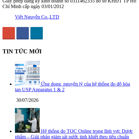
Giấy phép đăng ký kinh doanh số 0311462335 do sở KHĐT TP Hồ
Chí Minh cấp ngày 03/01/2012
Việt Nguyễn Co.,LTD
TIN TỨC MỚI
Ứng dụng, nguyên lý của hệ thống đo độ hòa
tan USP Apparatus 1 & 2
30/07/2026
Hệ thống đo TOC Online trong lĩnh vực Dược
phẩm – Giải pháp giám sát nước tinh khiết theo tiêu chuẩn