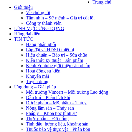
Trang chủ
Giới thiệu
Về chúng tôi
Tầm nhìn – Sứ mệnh – Giá trị cốt lõi
Công ty thành viên
LĨNH VỰC ỨNG DỤNG
Hãng đại diện
TIN TỨC
Hãng phân phối
Lắp đặt và HDSD thiết bị
Hiệu chuẩn – Bảo trì – Sửa chữa
Kiến thức kỹ thuật – sản phẩm
Kênh Youtube giới thiệu sản phẩm
Hoạt động sự kiện
Khuyến mãi
Tuyển dụng
Ứng dụng – Giải pháp
Môi trường Vimcert – Môi trường Lao động
Dầu khí – Phân tích khí
Dược phẩm – Mỹ phẩm – Thú y
Nông lâm sản – Thủy sản
Pháp y – Khoa học hình sự
Thực phẩm – Đồ uống
Tinh dầu, hương liệu, khoáng sản
Thuốc bảo vệ thực vật – Phân bón