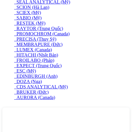
SEAL ANALYTICAL (Mỹ)
SCION (Hà Lan)
SCIEX (Mỹ)
SABIO (Mỹ)
RESTEK (Mỹ)
RAYTOR (Trung Quốc)
PROMOCHROM (Canada)
PRECISA (Thuỵ Sỹ)
MEMBRAPURE (Đức)
LUMEX (Canada)
HITACHI (Nhật Bản)
FROILABO (Pháp)
EXPECT (Trung Quốc)
ESC (Mỹ)
EDINBURGH (Anh)
DOZA (Nga)
CDS ANALYTICAL (Mỹ)
BRUKER (Đức)
AURORA (Canada)