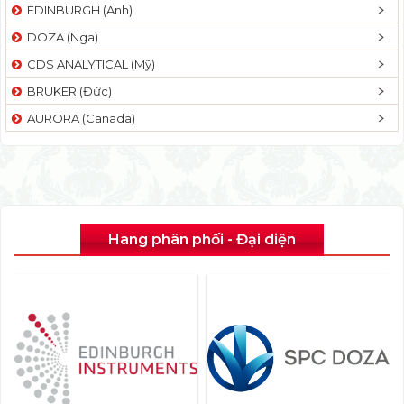
EDINBURGH (Anh)
DOZA (Nga)
CDS ANALYTICAL (Mỹ)
BRUKER (Đức)
AURORA (Canada)
Hãng phân phối - Đại diện