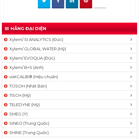
t
i
o
n
HÃNG ĐẠI DIỆN
Xylem/ SI ANALYTICS (Đức)
Xylem/ GLOBAL WATER (Mỹ)
Xylem/ EVOQUA (Đức)
Xylem/ B+S (Anh)
vietCALIB® (Hiệu chuẩn)
TOSOH (Nhật Bản)
TISCH (Mỹ)
TELEDYNE (Mỹ)
SMEG (Ý)
SINEO (Trung Quốc)
SHINE (Trung Quốc)