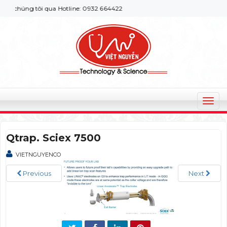
 chúng tôi qua Hotline: 0932 664422
T
o
g
Qtrap. Sciex 7500
g
l
VIETNGUYENCO
e
n
Previous
Next
a
v
i
g
a