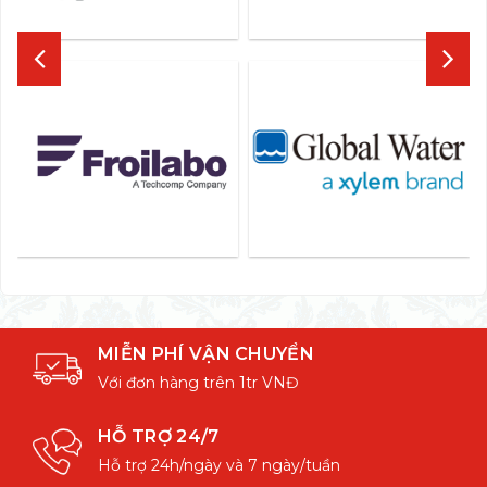
MIỄN PHÍ VẬN CHUYỂN
Với đơn hàng trên 1tr VNĐ
HỖ TRỢ 24/7
Hỗ trợ 24h/ngày và 7 ngày/tuần