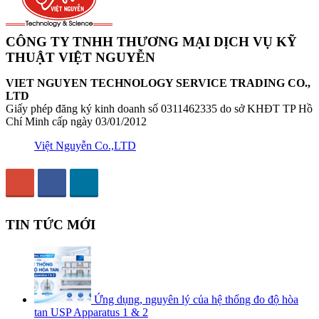
CÔNG TY TNHH THƯƠNG MẠI DỊCH VỤ KỸ
THUẬT VIỆT NGUYỄN
VIET NGUYEN TECHNOLOGY SERVICE TRADING CO.,
LTD
Giấy phép đăng ký kinh doanh số 0311462335 do sở KHĐT TP Hồ
Chí Minh cấp ngày 03/01/2012
Việt Nguyễn Co.,LTD
TIN TỨC MỚI
Ứng dụng, nguyên lý của hệ thống đo độ hòa
tan USP Apparatus 1 & 2