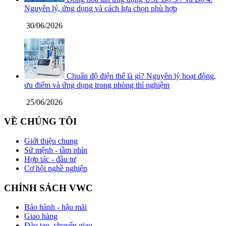
Nguyên lý, ứng dụng và cách lựa chọn phù hợp
30/06/2026
Chuẩn độ điện thế là gì? Nguyên lý hoạt động,
ưu điểm và ứng dụng trong phòng thí nghiệm
25/06/2026
VỀ CHÚNG TÔI
Giới thiệu chung
Sứ mệnh - tầm nhìn
Hợp tác - đầu tư
Cơ hội nghề nghiệp
CHÍNH SÁCH VWC
Bảo hành - hậu mãi
Giao hàng
Đào tạo, chuyển giao