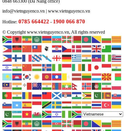
0848 663300 (Đà Nẵng office)
info@vietnguyenco.vn |
www.vietnguyenco.vn
0785 664422
1900 066 870
Hotline:
-
© Copyright www.vietnguyenco.vn, All rights reserved