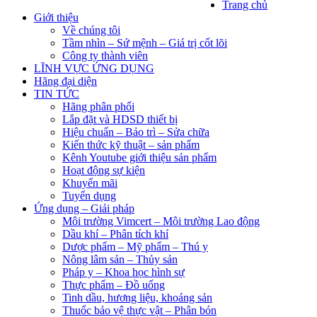
Trang chủ
Giới thiệu
Về chúng tôi
Tầm nhìn – Sứ mệnh – Giá trị cốt lõi
Công ty thành viên
LĨNH VỰC ỨNG DỤNG
Hãng đại diện
TIN TỨC
Hãng phân phối
Lắp đặt và HDSD thiết bị
Hiệu chuẩn – Bảo trì – Sửa chữa
Kiến thức kỹ thuật – sản phẩm
Kênh Youtube giới thiệu sản phẩm
Hoạt động sự kiện
Khuyến mãi
Tuyển dụng
Ứng dụng – Giải pháp
Môi trường Vimcert – Môi trường Lao động
Dầu khí – Phân tích khí
Dược phẩm – Mỹ phẩm – Thú y
Nông lâm sản – Thủy sản
Pháp y – Khoa học hình sự
Thực phẩm – Đồ uống
Tinh dầu, hương liệu, khoáng sản
Thuốc bảo vệ thực vật – Phân bón