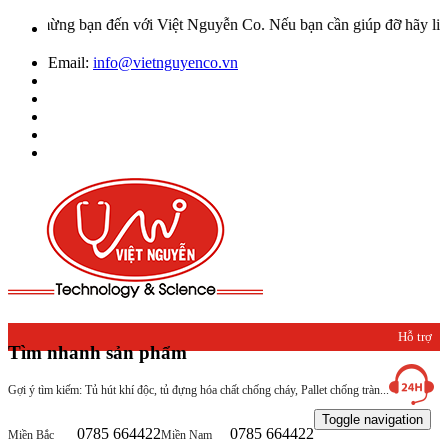
mừng bạn đến với Việt Nguyễn Co. Nếu bạn cần giúp đỡ hãy liên hệ v
Email:
info@vietnguyenco.vn
Hỗ trợ
Tìm nhanh sản phẩm
khách
Gợi ý tìm kiếm: Tủ hút khí độc, tủ đựng hóa chất chống cháy, Pallet chống tràn...
hàng
Toggle navigation
0785 664422
0785 664422
Miền Bắc
Miền Nam