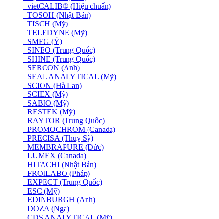
vietCALIB® (Hiệu chuẩn)
TOSOH (Nhật Bản)
TISCH (Mỹ)
TELEDYNE (Mỹ)
SMEG (Ý)
SINEO (Trung Quốc)
SHINE (Trung Quốc)
SERCON (Anh)
SEAL ANALYTICAL (Mỹ)
SCION (Hà Lan)
SCIEX (Mỹ)
SABIO (Mỹ)
RESTEK (Mỹ)
RAYTOR (Trung Quốc)
PROMOCHROM (Canada)
PRECISA (Thuỵ Sỹ)
MEMBRAPURE (Đức)
LUMEX (Canada)
HITACHI (Nhật Bản)
FROILABO (Pháp)
EXPECT (Trung Quốc)
ESC (Mỹ)
EDINBURGH (Anh)
DOZA (Nga)
CDS ANALYTICAL (Mỹ)