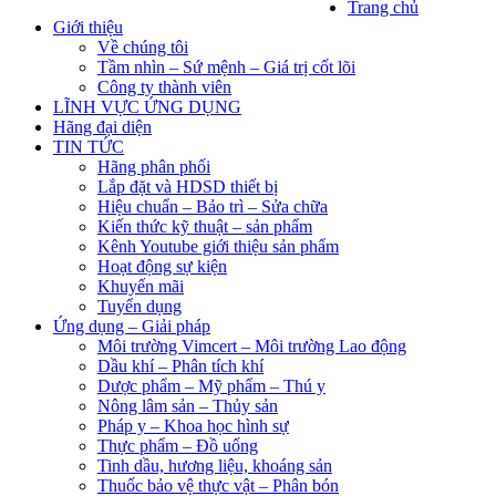
Trang chủ
Giới thiệu
Về chúng tôi
Tầm nhìn – Sứ mệnh – Giá trị cốt lõi
Công ty thành viên
LĨNH VỰC ỨNG DỤNG
Hãng đại diện
TIN TỨC
Hãng phân phối
Lắp đặt và HDSD thiết bị
Hiệu chuẩn – Bảo trì – Sửa chữa
Kiến thức kỹ thuật – sản phẩm
Kênh Youtube giới thiệu sản phẩm
Hoạt động sự kiện
Khuyến mãi
Tuyển dụng
Ứng dụng – Giải pháp
Môi trường Vimcert – Môi trường Lao động
Dầu khí – Phân tích khí
Dược phẩm – Mỹ phẩm – Thú y
Nông lâm sản – Thủy sản
Pháp y – Khoa học hình sự
Thực phẩm – Đồ uống
Tinh dầu, hương liệu, khoáng sản
Thuốc bảo vệ thực vật – Phân bón