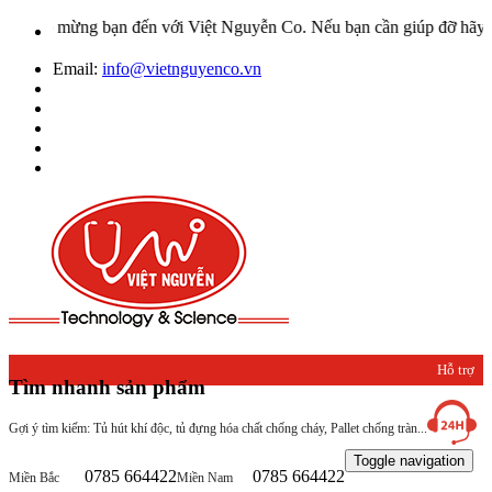
o mừng bạn đến với Việt Nguyễn Co. Nếu bạn cần giúp đỡ hãy liên hệ
Email:
info@vietnguyenco.vn
Hỗ trợ
Tìm nhanh sản phẩm
khách
Gợi ý tìm kiếm: Tủ hút khí độc, tủ đựng hóa chất chống cháy, Pallet chống tràn...
hàng
Toggle navigation
0785 664422
0785 664422
Miền Bắc
Miền Nam