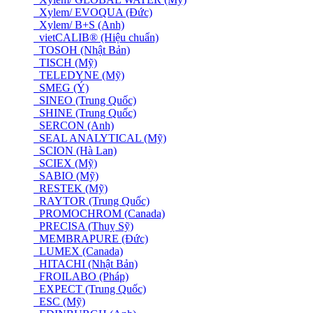
Xylem/ EVOQUA (Đức)
Xylem/ B+S (Anh)
vietCALIB® (Hiệu chuẩn)
TOSOH (Nhật Bản)
TISCH (Mỹ)
TELEDYNE (Mỹ)
SMEG (Ý)
SINEO (Trung Quốc)
SHINE (Trung Quốc)
SERCON (Anh)
SEAL ANALYTICAL (Mỹ)
SCION (Hà Lan)
SCIEX (Mỹ)
SABIO (Mỹ)
RESTEK (Mỹ)
RAYTOR (Trung Quốc)
PROMOCHROM (Canada)
PRECISA (Thuỵ Sỹ)
MEMBRAPURE (Đức)
LUMEX (Canada)
HITACHI (Nhật Bản)
FROILABO (Pháp)
EXPECT (Trung Quốc)
ESC (Mỹ)