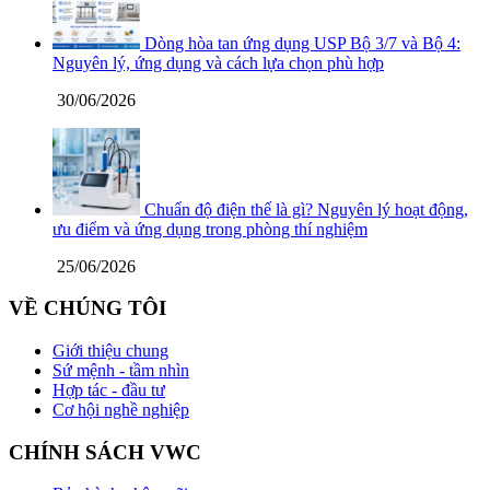
Dòng hòa tan ứng dụng USP Bộ 3/7 và Bộ 4:
Nguyên lý, ứng dụng và cách lựa chọn phù hợp
30/06/2026
Chuẩn độ điện thế là gì? Nguyên lý hoạt động,
ưu điểm và ứng dụng trong phòng thí nghiệm
25/06/2026
VỀ CHÚNG TÔI
Giới thiệu chung
Sứ mệnh - tầm nhìn
Hợp tác - đầu tư
Cơ hội nghề nghiệp
CHÍNH SÁCH VWC