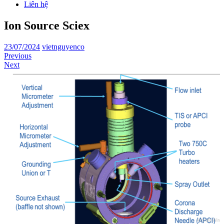
Liên hệ
Ion Source Sciex
23/07/2024
vietnguyenco
Previous
Next