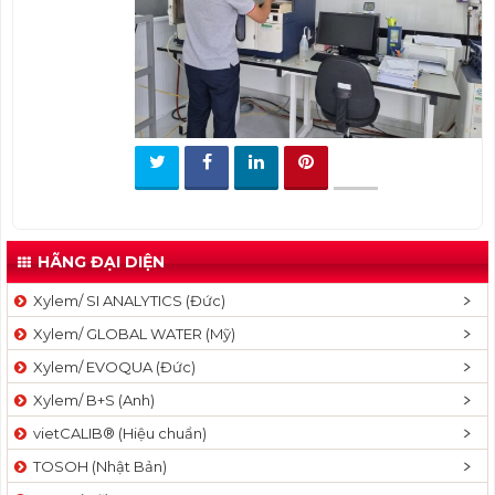
t
i
o
n
HÃNG ĐẠI DIỆN
Xylem/ SI ANALYTICS (Đức)
Xylem/ GLOBAL WATER (Mỹ)
Xylem/ EVOQUA (Đức)
Xylem/ B+S (Anh)
vietCALIB® (Hiệu chuẩn)
TOSOH (Nhật Bản)