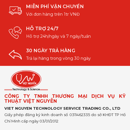
MIỄN PHÍ VẬN CHUYỂN
Với đơn hàng trên 1tr VNĐ
HỖ TRỢ 24/7
Hỗ trợ 24h/ngày và 7 ngày/tuần
30 NGÀY TRẢ HÀNG
Trả lại hàng trong vòng 30 ngày
CÔNG TY TNHH THƯƠNG MẠI DỊCH VỤ KỸ
THUẬT VIỆT NGUYỄN
VIET NGUYEN TECHNOLOGY SERVICE TRADING CO., LTD
Giấy phép đăng ký kinh doanh số 0311462335 do sở KHĐT TP Hồ
Chí Minh cấp ngày 03/01/2012