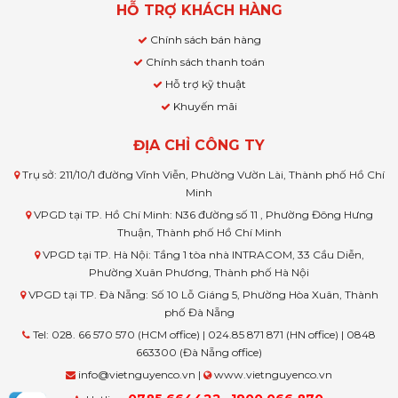
HỖ TRỢ KHÁCH HÀNG
Chính sách bán hàng
Chính sách thanh toán
Hỗ trợ kỹ thuật
Khuyến mãi
ĐỊA CHỈ CÔNG TY
Trụ sở: 211/10/1 đường Vĩnh Viễn, Phường Vườn Lài, Thành phố Hồ Chí
Minh
VPGD tại TP. Hồ Chí Minh: N36 đường số 11 , Phường Đông Hưng
Thuận, Thành phố Hồ Chí Minh
VPGD tại TP. Hà Nội: Tầng 1 tòa nhà INTRACOM, 33 Cầu Diễn,
Phường Xuân Phương, Thành phố Hà Nội
VPGD tại TP. Đà Nẵng: Số 10 Lỗ Giáng 5, Phường Hòa Xuân, Thành
phố Đà Nẵng
Tel: 028. 66 570 570 (HCM office) | 024.85 871 871 (HN office) | 0848
663300 (Đà Nẵng office)
info@vietnguyenco.vn |
www.vietnguyenco.vn