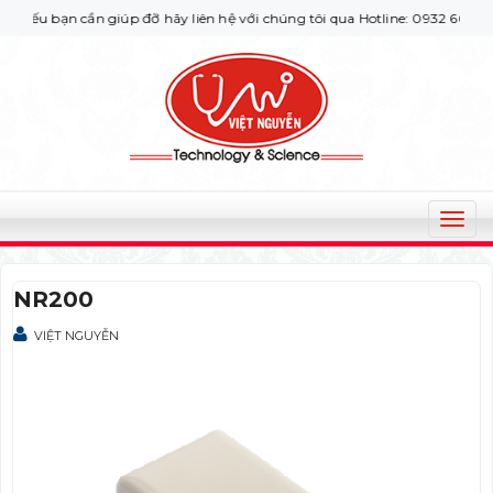
u bạn cần giúp đỡ hãy liên hệ với chúng tôi qua Hotline: 0932 664422
T
o
g
NR200
g
l
VIỆT NGUYỄN
e
n
a
v
i
g
a