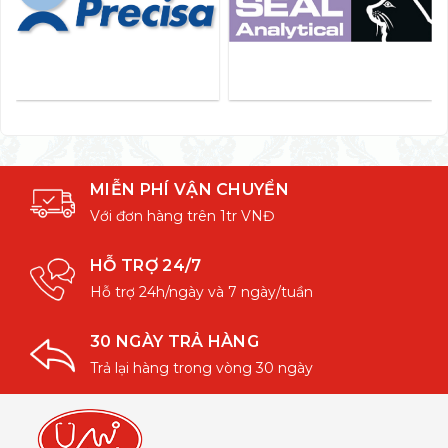
MIỄN PHÍ VẬN CHUYỂN
Với đơn hàng trên 1tr VNĐ
HỖ TRỢ 24/7
Hỗ trợ 24h/ngày và 7 ngày/tuần
30 NGÀY TRẢ HÀNG
Trả lại hàng trong vòng 30 ngày