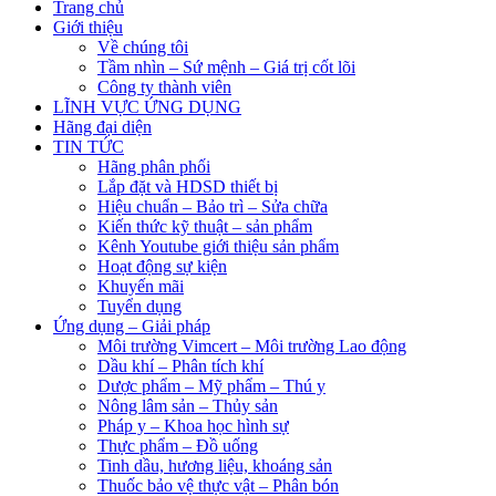
Trang chủ
Giới thiệu
Về chúng tôi
Tầm nhìn – Sứ mệnh – Giá trị cốt lõi
Công ty thành viên
LĨNH VỰC ỨNG DỤNG
Hãng đại diện
TIN TỨC
Hãng phân phối
Lắp đặt và HDSD thiết bị
Hiệu chuẩn – Bảo trì – Sửa chữa
Kiến thức kỹ thuật – sản phẩm
Kênh Youtube giới thiệu sản phẩm
Hoạt động sự kiện
Khuyến mãi
Tuyển dụng
Ứng dụng – Giải pháp
Môi trường Vimcert – Môi trường Lao động
Dầu khí – Phân tích khí
Dược phẩm – Mỹ phẩm – Thú y
Nông lâm sản – Thủy sản
Pháp y – Khoa học hình sự
Thực phẩm – Đồ uống
Tinh dầu, hương liệu, khoáng sản
Thuốc bảo vệ thực vật – Phân bón