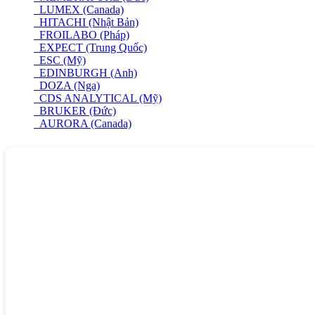
LUMEX (Canada)
HITACHI (Nhật Bản)
FROILABO (Pháp)
EXPECT (Trung Quốc)
ESC (Mỹ)
EDINBURGH (Anh)
DOZA (Nga)
CDS ANALYTICAL (Mỹ)
BRUKER (Đức)
AURORA (Canada)