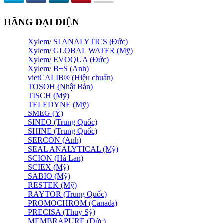
HÃNG ĐẠI DIỆN
Xylem/ SI ANALYTICS (Đức)
Xylem/ GLOBAL WATER (Mỹ)
Xylem/ EVOQUA (Đức)
Xylem/ B+S (Anh)
vietCALIB® (Hiệu chuẩn)
TOSOH (Nhật Bản)
TISCH (Mỹ)
TELEDYNE (Mỹ)
SMEG (Ý)
SINEO (Trung Quốc)
SHINE (Trung Quốc)
SERCON (Anh)
SEAL ANALYTICAL (Mỹ)
SCION (Hà Lan)
SCIEX (Mỹ)
SABIO (Mỹ)
RESTEK (Mỹ)
RAYTOR (Trung Quốc)
PROMOCHROM (Canada)
PRECISA (Thuỵ Sỹ)
MEMBRAPURE (Đức)