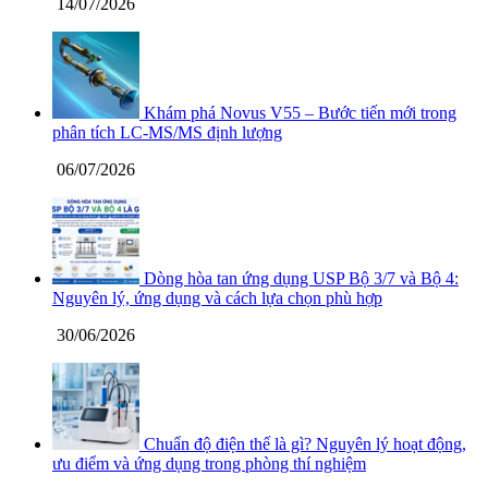
14/07/2026
Khám phá Novus V55 – Bước tiến mới trong
phân tích LC-MS/MS định lượng
06/07/2026
Dòng hòa tan ứng dụng USP Bộ 3/7 và Bộ 4:
Nguyên lý, ứng dụng và cách lựa chọn phù hợp
30/06/2026
Chuẩn độ điện thế là gì? Nguyên lý hoạt động,
ưu điểm và ứng dụng trong phòng thí nghiệm