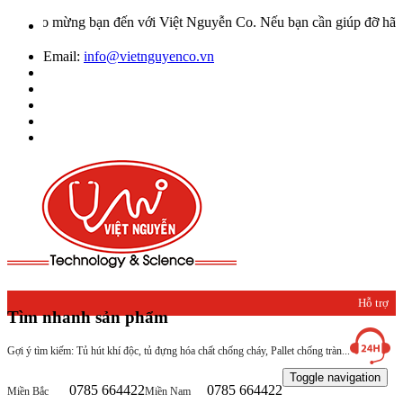
ào mừng bạn đến với Việt Nguyễn Co. Nếu bạn cần giúp đỡ hãy liên h
Email:
info@vietnguyenco.vn
Hỗ trợ
Tìm nhanh sản phẩm
khách
Gợi ý tìm kiếm: Tủ hút khí độc, tủ đựng hóa chất chống cháy, Pallet chống tràn...
hàng
Toggle navigation
0785 664422
0785 664422
Miền Bắc
Miền Nam