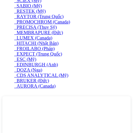
SCIEX (Mỹ)
SABIO (Mỹ)
RESTEK (Mỹ)
RAYTOR (Trung Quốc)
PROMOCHROM (Canada)
PRECISA (Thuỵ Sỹ)
MEMBRAPURE (Đức)
LUMEX (Canada)
HITACHI (Nhật Bản)
FROILABO (Pháp)
EXPECT (Trung Quốc)
ESC (Mỹ)
EDINBURGH (Anh)
DOZA (Nga)
CDS ANALYTICAL (Mỹ)
BRUKER (Đức)
AURORA (Canada)