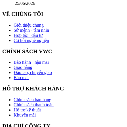
25/06/2026
VỀ CHÚNG TÔI
Giới thiệu chung
Sứ mệnh - tầm nhìn
Hợp tác - đầu tư
Cơ hội nghề nghiệp
CHÍNH SÁCH VWC
Bảo hành - hậu mãi
Giao hàng
Đào tạo, chuyển giao
Bảo mật
HỖ TRỢ KHÁCH HÀNG
Chính sách bán hàng
Chính sách thanh toán
Hỗ trợ kỹ thuật
Khuyến mãi
ĐỊA CHỈ CÔNG TY