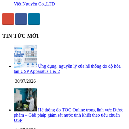
Việt Nguyễn Co.,LTD
TIN TỨC MỚI
Ứng dụng, nguyên lý của hệ thống đo độ hòa
tan USP Apparatus 1 & 2
30/07/2026
Hệ thống đo TOC Online trong lĩnh vực Dược
phẩm – Giải pháp giám sát nước tinh khiết theo tiêu chuẩn
USP