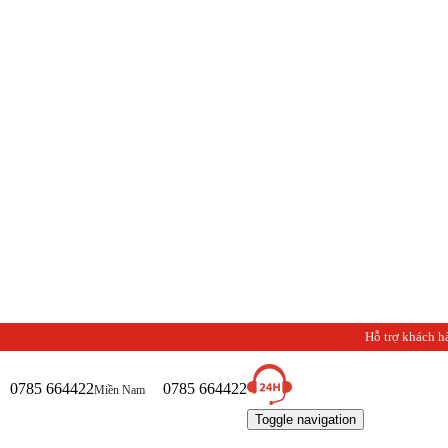
Chào mừ
Hỗ trợ khách h
0785 664422
0785 664422
Miền Nam
Toggle navigation