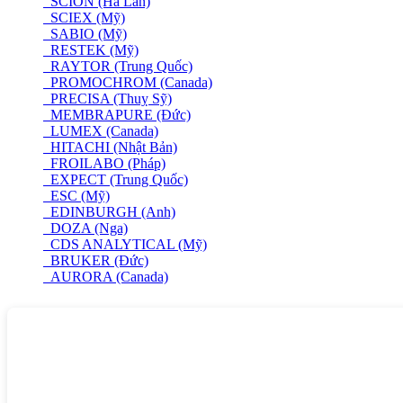
SCION (Hà Lan)
SCIEX (Mỹ)
SABIO (Mỹ)
RESTEK (Mỹ)
RAYTOR (Trung Quốc)
PROMOCHROM (Canada)
PRECISA (Thuỵ Sỹ)
MEMBRAPURE (Đức)
LUMEX (Canada)
HITACHI (Nhật Bản)
FROILABO (Pháp)
EXPECT (Trung Quốc)
ESC (Mỹ)
EDINBURGH (Anh)
DOZA (Nga)
CDS ANALYTICAL (Mỹ)
BRUKER (Đức)
AURORA (Canada)