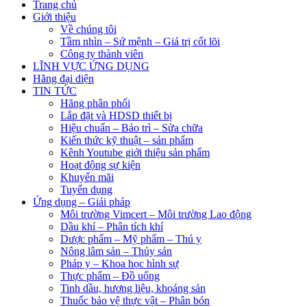
Trang chủ
Giới thiệu
Về chúng tôi
Tầm nhìn – Sứ mệnh – Giá trị cốt lõi
Công ty thành viên
LĨNH VỰC ỨNG DỤNG
Hãng đại diện
TIN TỨC
Hãng phân phối
Lắp đặt và HDSD thiết bị
Hiệu chuẩn – Bảo trì – Sửa chữa
Kiến thức kỹ thuật – sản phẩm
Kênh Youtube giới thiệu sản phẩm
Hoạt động sự kiện
Khuyến mãi
Tuyển dụng
Ứng dụng – Giải pháp
Môi trường Vimcert – Môi trường Lao động
Dầu khí – Phân tích khí
Dược phẩm – Mỹ phẩm – Thú y
Nông lâm sản – Thủy sản
Pháp y – Khoa học hình sự
Thực phẩm – Đồ uống
Tinh dầu, hương liệu, khoáng sản
Thuốc bảo vệ thực vật – Phân bón