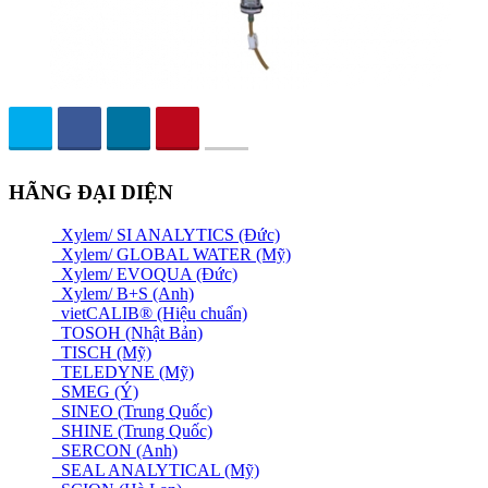
HÃNG ĐẠI DIỆN
Xylem/ SI ANALYTICS (Đức)
Xylem/ GLOBAL WATER (Mỹ)
Xylem/ EVOQUA (Đức)
Xylem/ B+S (Anh)
vietCALIB® (Hiệu chuẩn)
TOSOH (Nhật Bản)
TISCH (Mỹ)
TELEDYNE (Mỹ)
SMEG (Ý)
SINEO (Trung Quốc)
SHINE (Trung Quốc)
SERCON (Anh)
SEAL ANALYTICAL (Mỹ)