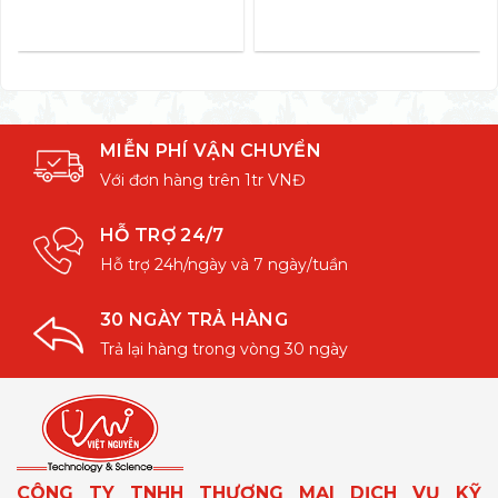
MIỄN PHÍ VẬN CHUYỂN
Với đơn hàng trên 1tr VNĐ
HỖ TRỢ 24/7
Hỗ trợ 24h/ngày và 7 ngày/tuần
30 NGÀY TRẢ HÀNG
Trả lại hàng trong vòng 30 ngày
CÔNG TY TNHH THƯƠNG MẠI DỊCH VỤ KỸ