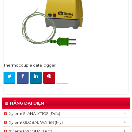
t
i
o
n
Thermocouple data logger
HÃNG ĐẠI DIỆN
Xylem/ SI ANALYTICS (Đức)
Xylem/ GLOBAL WATER (Mỹ)
Xylem/ EVOQUA (Đức)