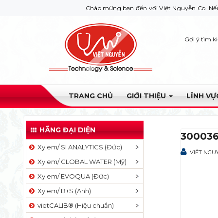
Chào mừng bạn đến với Việt Nguyễn Co. Nếu bạn cần g
Gợi ý tìm k
TRANG CHỦ
GIỚI THIỆU
LĨNH V
HÃNG ĐẠI DIỆN
30003
Xylem/ SI ANALYTICS (Đức)
VIỆT NGU
Xylem/ GLOBAL WATER (Mỹ)
Xylem/ EVOQUA (Đức)
Xylem/ B+S (Anh)
vietCALIB® (Hiệu chuẩn)