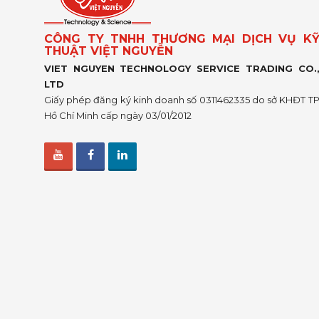
CÔNG TY TNHH THƯƠNG MẠI DỊCH VỤ K
THUẬT VIỆT NGUYỄN
VIET NGUYEN TECHNOLOGY SERVICE TRADING CO.
LTD
Giấy phép đăng ký kinh doanh số 0311462335 do sở KHĐT T
Hồ Chí Minh cấp ngày 03/01/2012