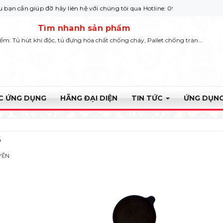
iúp đỡ hãy liên hệ với chúng tôi qua Hotline: 0932 664422
Tìm nhanh sản phẩm
iếm: Tủ hút khí độc, tủ đựng hóa chất chống cháy, Pallet chống tràn...
ỰC ỨNG DỤNG
HÃNG ĐẠI DIỆN
TIN TỨC
ỨNG DỤNG
6
YỄN