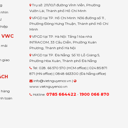
ng
Trụ sở: 211/10/1 đường Vĩnh Viễn, Phường
Vườn Lài, Thành phố Hồ Chí Minh
 nhìn
VPGD tại TP. Hồ Chí Minh: N36 đường số 11 ,
ư
Phường Đông Hưng Thuận, Thành phố Hồ Chí
ghiệp
Minh
H VWC
VPGD tại TP. Hà Nội: Tầng 1 tòa nhà
INTRACOM, 33 Cầu Diễn, Phường Xuân
u mãi
Phương, Thành phố Hà Nội
VPGD tại TP. Đà Nẵng: Số 10 Lỗ Giáng 5,
n giao
Phường Hòa Xuân, Thành phố Đà Nẵng
Tel: 028. 66 570 570 (HCM office) | 024.85 871
871 (HN office) | 0848 663300 (Đà Nẵng office)
ÁCH
info@vietnguyenco.vn |
www.vietnguyenco.vn
n hàng
0785 664422
1900 066 870
Hotline:
-
nh toán
t