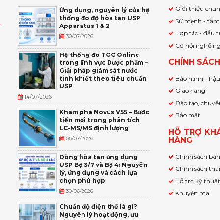
Giới thiệu chu
Ứng dụng, nguyên lý của hệ
thống đo độ hòa tan USP
Sứ mệnh - tầm
Apparatus 1 & 2
Ỹ
Hợp tác - đầu t
30/07/2026
Cơ hội nghề n
,
Hệ thống đo TOC Online
CHÍNH SÁC
trong lĩnh vực Dược phẩm –
P
Giải pháp giám sát nước
tinh khiết theo tiêu chuẩn
Bảo hành - hậ
USP
Giao hàng
14/07/2026
Đào tạo, chuyể
Khám phá Novus V55 – Bước
Bảo mật
tiến mới trong phân tích
LC-MS/MS định lượng
HỖ TRỢ KH
06/07/2026
HÀNG
Chính sách bá
Dòng hòa tan ứng dụng
USP Bộ 3/7 và Bộ 4: Nguyên
Chính sách tha
lý, ứng dụng và cách lựa
chọn phù hợp
Hỗ trợ kỹ thuậ
30/06/2026
Khuyến mãi
Chuẩn độ điện thế là gì?
Nguyên lý hoạt động, ưu