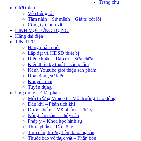
Trang chủ
Giới thiệu
Về chúng tôi
Tầm nhìn – Sứ mệnh – Giá trị cốt lõi
Công ty thành viên
LĨNH VỰC ỨNG DỤNG
Hãng đại diện
TIN TỨC
Hãng phân phối
Lắp đặt và HDSD thiết bị
Hiệu chuẩn – Bảo trì – Sửa chữa
Kiến thức kỹ thuật – sản phẩm
Kênh Youtube giới thiệu sản phẩm
Hoạt động sự kiện
Khuyến mãi
Tuyển dụng
Ứng dụng – Giải pháp
Môi trường Vimcert – Môi trường Lao động
Dầu khí – Phân tích khí
Dược phẩm – Mỹ phẩm – Thú y
Nông lâm sản – Thủy sản
Pháp y – Khoa học hình sự
Thực phẩm – Đồ uống
Tinh dầu, hương liệu, khoáng sản
Thuốc bảo vệ thực vật – Phân bón