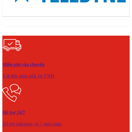
Miễn phí vận chuyển
Với đơn hàng trên 1tr VNĐ
Hỗ trợ 24/7
Hỗ trợ 24h/ngày và 7 ngày/tuần