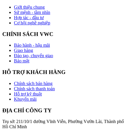
Giới thiệu chung
Sứ mệnh - tầm nhìn
Hợp tác - đầu tư
Cơ hội nghề nghiệp
CHÍNH SÁCH VWC
Bảo hành - hậu mãi
Giao hàng
Đào tạo, chuyển giao
Bảo mật
HỖ TRỢ KHÁCH HÀNG
Chính sách bán hàng
Chính sách thanh toán
Hỗ trợ kỹ thuật
Khuyến mãi
ĐỊA CHỈ CÔNG TY
Trụ sở: 211/10/1 đường Vĩnh Viễn, Phường Vườn Lài, Thành phố
Hồ Chí Minh