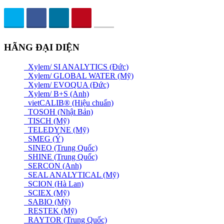
HÃNG ĐẠI DIỆN
Xylem/ SI ANALYTICS (Đức)
Xylem/ GLOBAL WATER (Mỹ)
Xylem/ EVOQUA (Đức)
Xylem/ B+S (Anh)
vietCALIB® (Hiệu chuẩn)
TOSOH (Nhật Bản)
TISCH (Mỹ)
TELEDYNE (Mỹ)
SMEG (Ý)
SINEO (Trung Quốc)
SHINE (Trung Quốc)
SERCON (Anh)
SEAL ANALYTICAL (Mỹ)
SCION (Hà Lan)
SCIEX (Mỹ)
SABIO (Mỹ)
RESTEK (Mỹ)
RAYTOR (Trung Quốc)