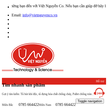
mừng bạn đến với Việt Nguyễn Co. Nếu bạn cần giúp đỡ hãy liên hệ v
Email:
info@vietnguyenco.vn
Hỗ trợ
Tìm nhanh sản phẩm
khách
Gợi ý tìm kiếm: Tủ hút khí độc, tủ đựng hóa chất chống cháy, Pallet chống tràn...
hàng
Toggle navigation
0785 664422
0785 664422
Miền Bắc
Miền Nam