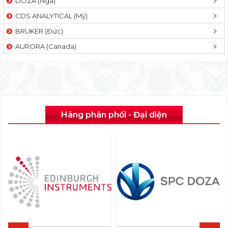
DOZA (Nga)
CDS ANALYTICAL (Mỹ)
BRUKER (Đức)
AURORA (Canada)
Hãng phân phối - Đại diện