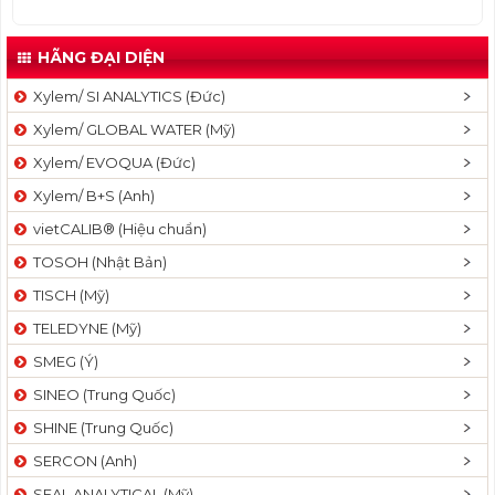
HÃNG ĐẠI DIỆN
Xylem/ SI ANALYTICS (Đức)
Xylem/ GLOBAL WATER (Mỹ)
Xylem/ EVOQUA (Đức)
Xylem/ B+S (Anh)
vietCALIB® (Hiệu chuẩn)
TOSOH (Nhật Bản)
TISCH (Mỹ)
TELEDYNE (Mỹ)
SMEG (Ý)
SINEO (Trung Quốc)
SHINE (Trung Quốc)
SERCON (Anh)
SEAL ANALYTICAL (Mỹ)