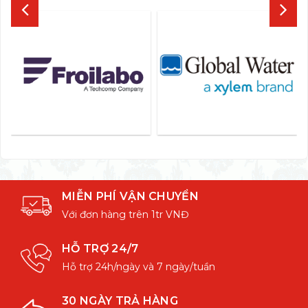
MIỄN PHÍ VẬN CHUYỂN
Với đơn hàng trên 1tr VNĐ
HỖ TRỢ 24/7
Hỗ trợ 24h/ngày và 7 ngày/tuần
30 NGÀY TRẢ HÀNG