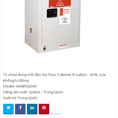
t
i
o
n
Tủ chứa dung môi độc hại Toxic Cabinet 12 Gallon – 45 lít, cửa
không tự đóng
Model: WA810120W
Hãng sản xuất: Sysbel – Trung Quốc
Xuất xứ: Trung Quốc