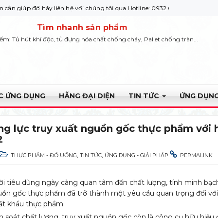
iên hệ với chúng tôi qua Hotline: 0932 664422
Tìm nhanh sản phẩm
iếm: Tủ hút khí độc, tủ đựng hóa chất chống cháy, Pallet chống tràn...
ỰC ỨNG DỤNG
HÃNG ĐẠI DIỆN
TIN TỨC
ỨNG DỤNG
g lực truy xuất nguồn gốc thực phẩm với 
2
,
,
THỰC PHẨM - ĐỒ UỐNG
TIN TỨC
ỨNG DỤNG - GIẢI PHÁP
PERMALINK
ời tiêu dùng ngày càng quan tâm đến chất lượng, tính minh bạch
uồn gốc thực phẩm đã trở thành một yêu cầu quan trọng đối vớ
uất khẩu thực phẩm.
m soát chất lượng, truy xuất nguồn gốc còn là công cụ hữu hiệ