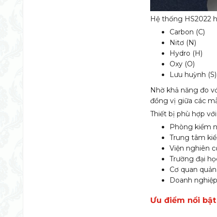
Hệ thống HS2022 hỗ
Carbon (C)
Nitơ (N)
Hydro (H)
Oxy (O)
Lưu huỳnh (S)
Nhờ khả năng đo với
đồng vị giữa các m
Thiết bị phù hợp với
Phòng kiểm n
Trung tâm kiể
Viện nghiên c
Trường đại họ
Cơ quan quản 
Doanh nghiệp
Ưu điểm nổi bậ