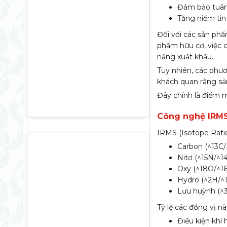
Đảm bảo tuân 
Tăng niềm tin
Đối với các sản phẩm
phẩm hữu cơ, việc 
năng xuất khẩu.
Tuy nhiên, các phư
khách quan rằng sả
Đây chính là điểm
Công nghệ IRMS
IRMS (Isotope Ratio
Carbon (^13C/
Nitơ (^15N/^1
Oxy (^18O/^1
Hydro (^2H/^
Lưu huỳnh (^
Tỷ lệ các đồng vị nà
Điều kiện khí 