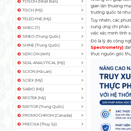
TOSOH (Nhật Bản)
gian lận thương mạ
TISCH (Mỹ)
trường quốc tế như
TELEDYNE (Mỹ)
Tuy nhiên, các phươ
cung ứng chỉ phản á
SMEG (Ý)
việc xác minh tính 
SINEO (Trung Quốc)
Đó là lý do công ng
SHINE (Trung Quốc)
Spectrometry)
đan
thực nguồn gốc th
SERCON (Anh)
SEAL ANALYTICAL (Mỹ)
SCION (Hà Lan)
SCIEX (Mỹ)
SABIO (Mỹ)
RESTEK (Mỹ)
RAYTOR (Trung Quốc)
PROMOCHROM (Canada)
PRECISA (Thuỵ Sỹ)