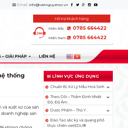
Email:
info@vietnguyenco.vn
Hỗ trợ khách hàng
0785 664422
Miền Bắc
0785 664422
Miền Nam
 – GIẢI PHÁP
LIÊN HỆ
hệ thống
LĨNH VỰC ỨNG DỤNG
Chuẩn Bị Xử Lý Mẫu Hoá Sinh
Theo Dõi – Thẩm Định Nhiệt
Độ, Độ Ẩm…
 và xuất xứ của sản
Dược Phẩm – Thú Y…
i doanh nghiệp sản
Đào Tạo sắc ký và quang phổ
thực chiến vietEDU®
u để phòng chống