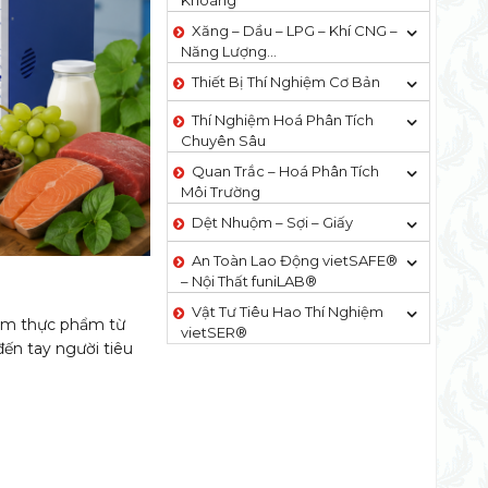
Khoáng
Xăng – Dầu – LPG – Khí CNG –
Năng Lượng…
Thiết Bị Thí Nghiệm Cơ Bản
Thí Nghiệm Hoá Phân Tích
Chuyên Sâu
Quan Trắc – Hoá Phân Tích
Môi Trường
Dệt Nhuộm – Sợi – Giấy
An Toàn Lao Động vietSAFE®
– Nội Thất funiLAB®
Vật Tư Tiêu Hao Thí Nghiệm
hẩm thực phẩm từ
vietSER®
đến tay người tiêu