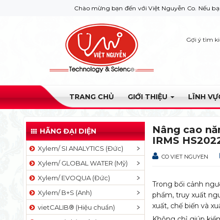
Chào mừng bạn đến với Việt Nguyễn Co. Nếu bạn cần giúp đỡ hãy l
Gợi ý tìm k
TRANG CHỦ
GIỚI THIỆU
LĨNH V
Nâng cao năn
HÃNG ĐẠI DIỆN
IRMS HS202
Xylem/ SI ANALYTICS (Đức)
CO VIET NGUYEN
Xylem/ GLOBAL WATER (Mỹ)
Xylem/ EVOQUA (Đức)
Trong bối cảnh ngư
Xylem/ B+S (Anh)
phẩm, truy xuất ng
xuất, chế biến và x
vietCALIB® (Hiệu chuẩn)
Không chỉ giúp kiể