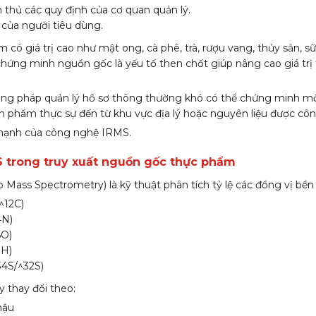
thủ các quy định của cơ quan quản lý.
 của người tiêu dùng.
 có giá trị cao như mật ong, cà phê, trà, rượu vang, thủy sản, sữa
chứng minh nguồn gốc là yếu tố then chốt giúp nâng cao giá trị
ơng pháp quản lý hồ sơ thông thường khó có thể chứng minh mộ
n phẩm thực sự đến từ khu vực địa lý hoặc nguyên liệu được côn
 mạnh của công nghệ IRMS.
 trong truy xuất nguồn gốc thực phẩm
 Mass Spectrometry) là kỹ thuật phân tích tỷ lệ các đồng vị bền
^12C)
4N)
6O)
1H)
34S/^32S)
y thay đổi theo:
hậu