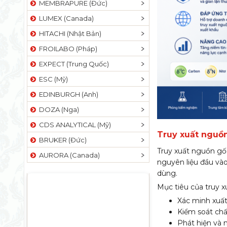
MEMBRAPURE (Đức)
LUMEX (Canada)
HITACHI (Nhật Bản)
FROILABO (Pháp)
EXPECT (Trung Quốc)
ESC (Mỹ)
EDINBURGH (Anh)
DOZA (Nga)
CDS ANALYTICAL (Mỹ)
Truy xuất nguồn
BRUKER (Đức)
Truy xuất nguồn gốc
AURORA (Canada)
nguyên liệu đầu vào
dùng.
Mục tiêu của truy 
Xác minh xuất
Kiểm soát chấ
Phát hiện và 