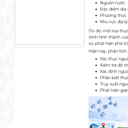
Nguồn nước
Đặc điểm địa 
Phương thức 
Khu vực địa lý
Do đó, mỗi loại th
trình hình thành củ
xứ, phát hiện pha t
Hiện nay, phân tíc
Xác thực ngu
Kiểm tra độ ti
Xác định nguồ
Phân biệt th
Truy xuất ngu
Phát hiện gia