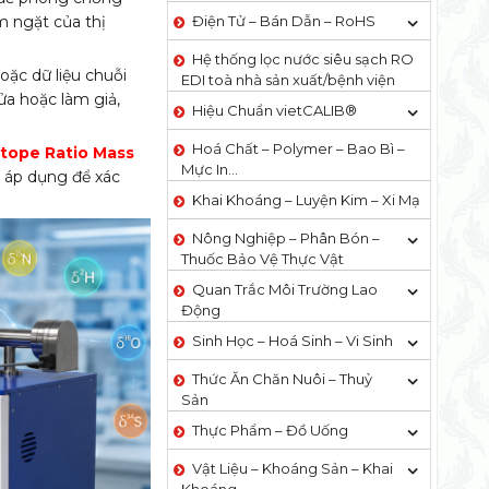
m ngặt của thị
Điện Tử – Bán Dẫn – RoHS
Hệ thống lọc nước siêu sạch RO
oặc dữ liệu chuỗi
EDI​​ toà nhà sản xuất/bệnh viện
ửa hoặc làm giả,
Hiệu Chuẩn vietCALIB®
Hoá Chất – Polymer – Bao Bì –
otope Ratio Mass
Mực In…
i áp dụng để xác
Khai Khoáng – Luyện Kim – Xi Mạ
Nông Nghiệp – Phân Bón –
Thuốc Bảo Vệ Thực Vật
Quan Trắc Môi Trường Lao
Động
Sinh Học – Hoá Sinh – Vi Sinh
Thức Ăn Chăn Nuôi – Thuỷ
Sản
Thực Phẩm – Đồ Uống
Vật Liệu – Khoáng Sản – Khai