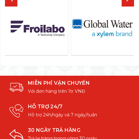
MIỄN PHÍ VẬN CHUYỂN
Với đơn hàng trên 1tr VNĐ
HỖ TRỢ 24/7
Hỗ trợ 24h/ngày và 7 ngày/tuần
30 NGÀY TRẢ HÀNG
Trả lại hàng trong vòng 30 ngày