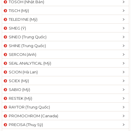
TOSOH (Nhật Bản)
t
TISCH (Mỹ)
i
o
TELEDYNE (Mỹ)
n
SMEG (Ý)
SINEO (Trung Quốc)
SHINE (Trung Quốc)
SERCON (Anh)
SEAL ANALYTICAL (Mỹ)
SCION (Hà Lan)
SCIEX (Mỹ)
SABIO (Mỹ)
RESTEK (Mỹ)
RAYTOR (Trung Quốc)
PROMOCHROM (Canada)
PRECISA (Thuỵ Sỹ)