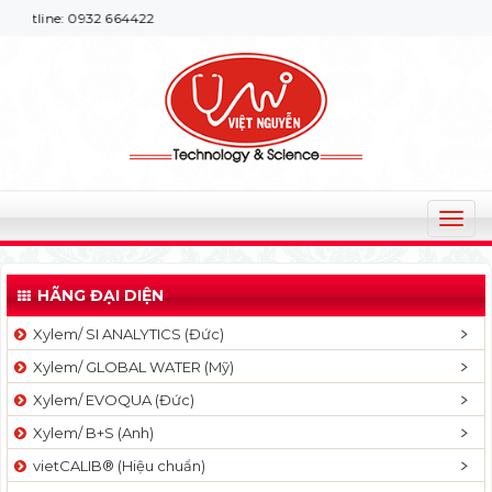
 0932 664422
T
o
g
HÃNG ĐẠI DIỆN
g
l
Xylem/ SI ANALYTICS (Đức)
e
Xylem/ GLOBAL WATER (Mỹ)
n
a
Xylem/ EVOQUA (Đức)
v
Xylem/ B+S (Anh)
i
g
vietCALIB® (Hiệu chuẩn)
a