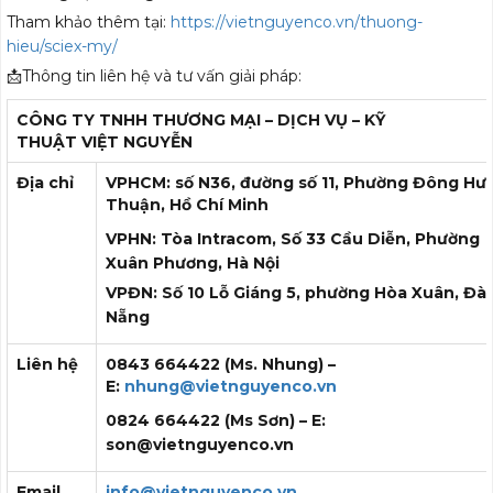
Tham khảo thêm tại:
https://vietnguyenco.vn/thuong-
hieu/sciex-my/
📩Thông tin liên hệ và tư vấn giải pháp:
CÔNG TY TNHH THƯƠNG MẠI – DỊCH VỤ – KỸ
THUẬT
VIỆT NGUYỄN
Địa chỉ
VPHCM: số N36, đường số 11, Phường Đông Hư
Thuận, Hồ Chí Minh
VPHN: Tòa Intracom, Số 33 Cầu Diễn, Phường
Xuân Phương, Hà Nội
VPĐN: Số 10 Lỗ Giáng 5, phường Hòa Xuân, Đà
Nẵng
Liên hệ
0843 664422 (Ms. Nhung) –
E:
nhung@vietnguyenco.vn
0824 664422 (Ms Sơn) – E:
son@vietnguyenco.vn
Email
info@vietnguyenco.vn