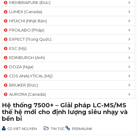
MEMBRAPURE (Đức)
LUMEX (Canada)
HITACHI (Nhật Bản)
FROILABO (Pháp)
EXPECT (Trung Quốc)
ESC (Mỹ)
EDINBURGH (Anh)
DOZA (Nga)
CDS ANALYTICAL (Mỹ)
BRUKER (Đức)
AURORA (Canada)
Hệ thống 7500+ – Giải pháp LC-MS/MS
thế hệ mới cho định lượng siêu nhạy và
bền bỉ
CO VIET NGUYEN
TIN TỨC
PERMALINK