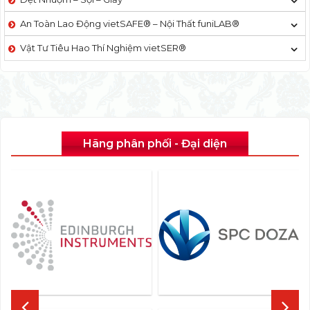
An Toàn Lao Động vietSAFE® – Nội Thất funiLAB®
Vật Tư Tiêu Hao Thí Nghiệm vietSER®
Hãng phân phối - Đại diện