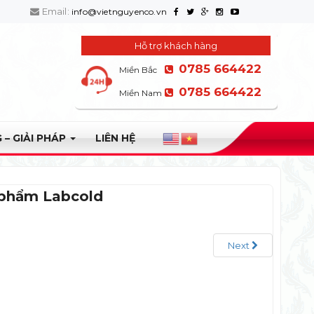
Email:
info@vietnguyenco.vn
Hỗ trợ khách hàng
0785 664422
Miền Bắc
0785 664422
Miền Nam
 – GIẢI PHÁP
LIÊN HỆ
 phẩm Labcold
Next