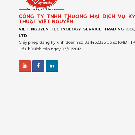
CÔNG TY TNHH THƯƠNG MẠI DỊCH VỤ K
THUẬT VIỆT NGUYỄN
VIET NGUYEN TECHNOLOGY SERVICE TRADING CO.
LTD
Giấy phép đăng ký kinh doanh số 0311462335 do sở KHĐT T
Hồ Chí Minh cấp ngày 03/01/2012