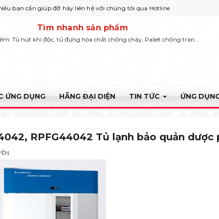
n giúp đỡ hãy liên hệ với chúng tôi qua Hotline: 0932 664422
Tìm nhanh sản phẩm
iếm: Tủ hút khí độc, tủ đựng hóa chất chống cháy, Pallet chống tràn...
ỰC ỨNG DỤNG
HÃNG ĐẠI DIỆN
TIN TỨC
ỨNG DỤNG
042, RPFG44042 Tủ lạnh bảo quản dược
YỄN