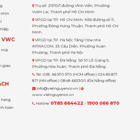
ng
Trụ sở: 211/10/1 đường Vĩnh Viễn, Phường
Vườn Lài, Thành phố Hồ Chí Minh
 nhìn
VPGD tại TP. Hồ Chí Minh: N36 đường số 11 ,
ư
Phường Đông Hưng Thuận, Thành phố Hồ Chí
ghiệp
Minh
H VWC
VPGD tại TP. Hà Nội: Tầng 1 tòa nhà
INTRACOM, 33 Cầu Diễn, Phường Xuân
u mãi
Phương, Thành phố Hà Nội
VPGD tại TP. Đà Nẵng: Số 10 Lỗ Giáng 5,
n giao
Phường Hòa Xuân, Thành phố Đà Nẵng
Tel: 028. 66 570 570 (HCM office) | 024.85 871
871 (HN office) | 0848 663300 (Đà Nẵng office)
ÁCH
info@vietnguyenco.vn |
www.vietnguyenco.vn
n hàng
0785 664422
1900 066 870
Hotline:
-
nh toán
t