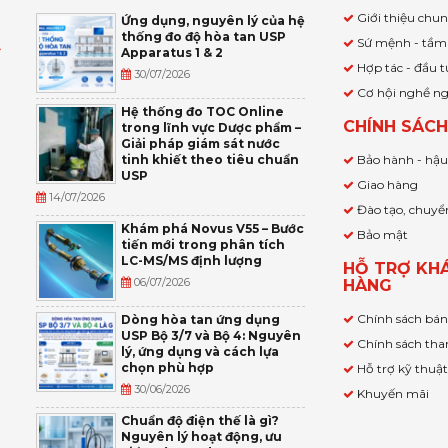
Giới thiệu chu
Ứng dụng, nguyên lý của hệ
thống đo độ hòa tan USP
Sứ mệnh - tầm
Apparatus 1 & 2
Ỹ
Hợp tác - đầu t
30/07/2026
Cơ hội nghề n
,
Hệ thống đo TOC Online
CHÍNH SÁC
trong lĩnh vực Dược phẩm –
P
Giải pháp giám sát nước
tinh khiết theo tiêu chuẩn
Bảo hành - hậ
USP
Giao hàng
14/07/2026
Đào tạo, chuyể
Khám phá Novus V55 – Bước
Bảo mật
tiến mới trong phân tích
LC-MS/MS định lượng
HỖ TRỢ KH
06/07/2026
HÀNG
Chính sách bá
Dòng hòa tan ứng dụng
USP Bộ 3/7 và Bộ 4: Nguyên
Chính sách tha
lý, ứng dụng và cách lựa
chọn phù hợp
Hỗ trợ kỹ thuậ
30/06/2026
Khuyến mãi
Chuẩn độ điện thế là gì?
Nguyên lý hoạt động, ưu