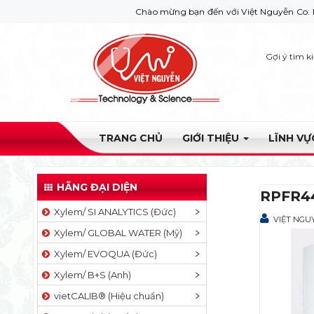
Chào mừng bạn đến với Việt Nguyễn Co. Nếu bạn cầ
Gợi ý tìm k
TRANG CHỦ
GIỚI THIỆU
LĨNH V
HÃNG ĐẠI DIỆN
RPFR44
Xylem/ SI ANALYTICS (Đức)
VIỆT NGU
Xylem/ GLOBAL WATER (Mỹ)
Xylem/ EVOQUA (Đức)
Xylem/ B+S (Anh)
vietCALIB® (Hiệu chuẩn)