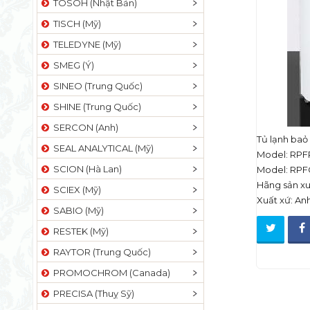
TOSOH (Nhật Bản)
TISCH (Mỹ)
TELEDYNE (Mỹ)
SMEG (Ý)
SINEO (Trung Quốc)
SHINE (Trung Quốc)
SERCON (Anh)
Tủ lạnh baỏ
SEAL ANALYTICAL (Mỹ)
Model: RPF
SCION (Hà Lan)
Model: RPF
Hãng sản xu
SCIEX (Mỹ)
Xuất xứ: An
SABIO (Mỹ)
RESTEK (Mỹ)
RAYTOR (Trung Quốc)
PROMOCHROM (Canada)
PRECISA (Thuỵ Sỹ)