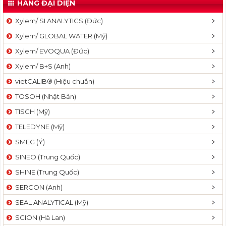
HÃNG ĐẠI DIỆN
Xylem/ SI ANALYTICS (Đức)
Xylem/ GLOBAL WATER (Mỹ)
Xylem/ EVOQUA (Đức)
Xylem/ B+S (Anh)
vietCALIB® (Hiệu chuẩn)
TOSOH (Nhật Bản)
TISCH (Mỹ)
TELEDYNE (Mỹ)
SMEG (Ý)
SINEO (Trung Quốc)
SHINE (Trung Quốc)
SERCON (Anh)
SEAL ANALYTICAL (Mỹ)
SCION (Hà Lan)