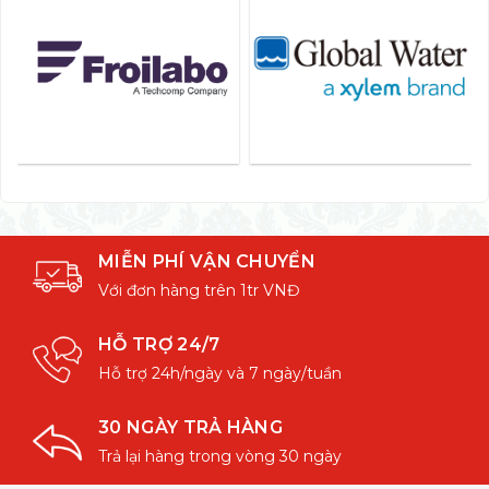
MIỄN PHÍ VẬN CHUYỂN
Với đơn hàng trên 1tr VNĐ
HỖ TRỢ 24/7
Hỗ trợ 24h/ngày và 7 ngày/tuần
30 NGÀY TRẢ HÀNG
Trả lại hàng trong vòng 30 ngày