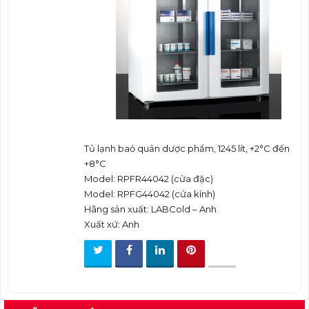
t
i
o
n
Tủ lạnh baỏ quản dược phẩm, 1245 lít, +2°C đến
+8°C
Model: RPFR44042 (cửa đặc)
Model: RPFG44042 (cửa kính)
Hãng sản xuất: LABCold – Anh
Xuất xứ: Anh