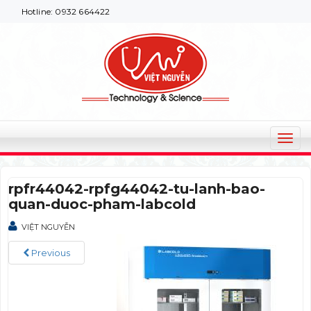
a Hotline: 0932 664422
T
o
g
rpfr44042-rpfg44042-tu-lanh-bao-
g
quan-duoc-pham-labcold
l
e
VIỆT NGUYỄN
n
a
Previous
v
i
g
a