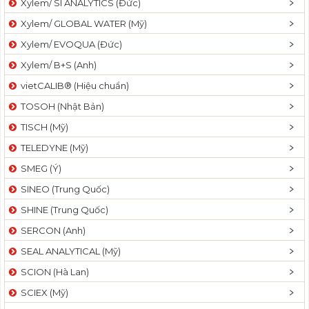
Xylem/ SI ANALYTICS (Đức)
Xylem/ GLOBAL WATER (Mỹ)
Xylem/ EVOQUA (Đức)
Xylem/ B+S (Anh)
vietCALIB® (Hiệu chuẩn)
TOSOH (Nhật Bản)
TISCH (Mỹ)
TELEDYNE (Mỹ)
SMEG (Ý)
SINEO (Trung Quốc)
SHINE (Trung Quốc)
SERCON (Anh)
SEAL ANALYTICAL (Mỹ)
SCION (Hà Lan)
SCIEX (Mỹ)