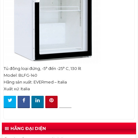
t
i
o
n
Tủ đông loại đứng, -5° đến -25° C, 130 lít
Model: BLFG-140
Hãng sản xuất: EVERmed – Italia
Xuất xứ: Italia
HÃNG ĐẠI DIỆN