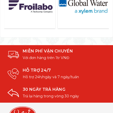
MIỄN PHÍ VẬN CHUYỂN
Với đơn hàng trên 1tr VNĐ
HỖ TRỢ 24/7
Hỗ trợ 24h/ngày và 7 ngày/tuần
30 NGÀY TRẢ HÀNG
Trả lại hàng trong vòng 30 ngày