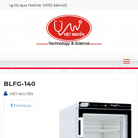
g tôi qua Hotline: 0932 664422
T
o
g
BLFG-140
g
l
VIỆT NGUYỄN
e
n
Previous
a
v
i
g
a