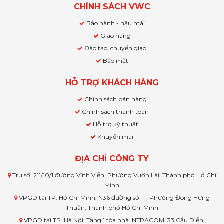
CHÍNH SÁCH VWC
Bảo hành - hậu mãi
Giao hàng
Đào tạo, chuyển giao
Bảo mật
HỖ TRỢ KHÁCH HÀNG
Chính sách bán hàng
Chính sách thanh toán
Hỗ trợ kỹ thuật
Khuyến mãi
ĐỊA CHỈ CÔNG TY
Trụ sở: 211/10/1 đường Vĩnh Viễn, Phường Vườn Lài, Thành phố Hồ Chí
Minh
VPGD tại TP. Hồ Chí Minh: N36 đường số 11 , Phường Đông Hưng
Thuận, Thành phố Hồ Chí Minh
VPGD tại TP. Hà Nội: Tầng 1 tòa nhà INTRACOM, 33 Cầu Diễn,