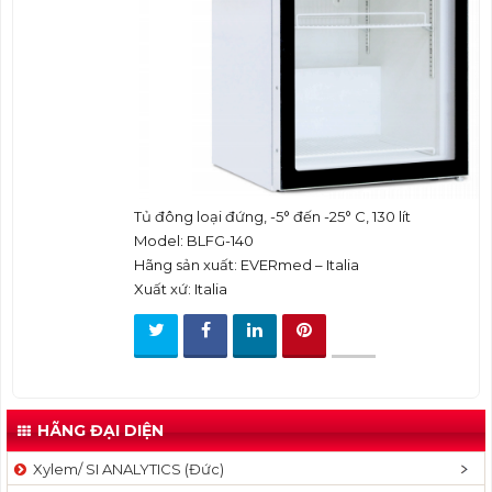
t
i
o
n
Tủ đông loại đứng, -5° đến -25° C, 130 lít
Model: BLFG-140
Hãng sản xuất: EVERmed – Italia
Xuất xứ: Italia
HÃNG ĐẠI DIỆN
Xylem/ SI ANALYTICS (Đức)