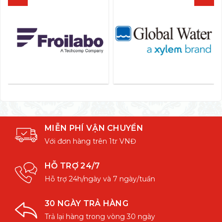
MIỄN PHÍ VẬN CHUYỂN
Với đơn hàng trên 1tr VNĐ
HỖ TRỢ 24/7
Hỗ trợ 24h/ngày và 7 ngày/tuần
30 NGÀY TRẢ HÀNG
Trả lại hàng trong vòng 30 ngày