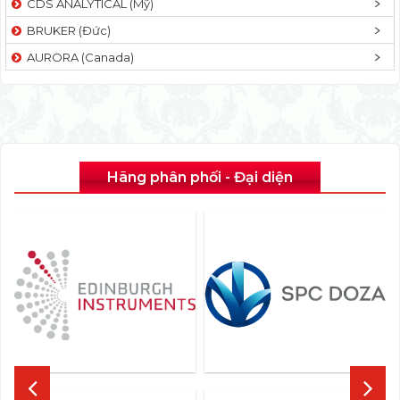
CDS ANALYTICAL (Mỹ)
BRUKER (Đức)
AURORA (Canada)
Hãng phân phối - Đại diện