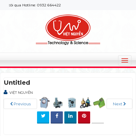
tôi qua Hotline: 0932 664422
T
o
g
Untitled
g
l
VIỆT NGUYỄN
e
n
Previous
Next
a
v
i
g
a