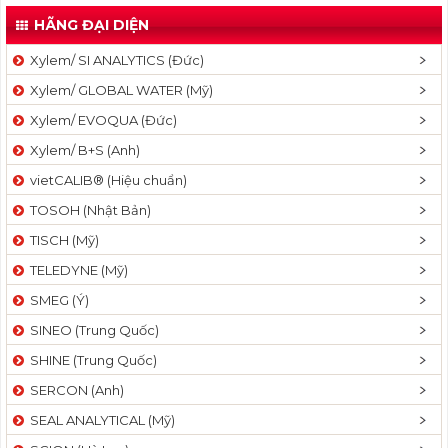
t
HÃNG ĐẠI DIỆN
i
Xylem/ SI ANALYTICS (Đức)
o
n
Xylem/ GLOBAL WATER (Mỹ)
Xylem/ EVOQUA (Đức)
Xylem/ B+S (Anh)
vietCALIB® (Hiệu chuẩn)
TOSOH (Nhật Bản)
TISCH (Mỹ)
TELEDYNE (Mỹ)
SMEG (Ý)
SINEO (Trung Quốc)
SHINE (Trung Quốc)
SERCON (Anh)
SEAL ANALYTICAL (Mỹ)