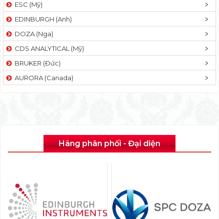
ESC (Mỹ)
EDINBURGH (Anh)
DOZA (Nga)
CDS ANALYTICAL (Mỹ)
BRUKER (Đức)
AURORA (Canada)
Hãng phân phối - Đại diện