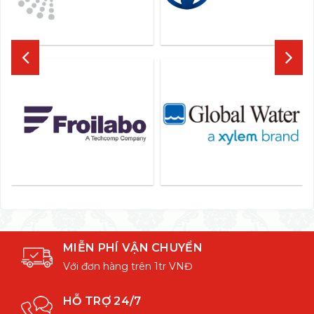
MIỄN PHÍ VẬN CHUYỂN
Với đơn hàng trên 1tr VNĐ
HỖ TRỢ 24/7