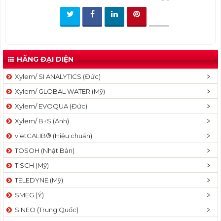
t
i
o
n
HÃNG ĐẠI DIỆN
Xylem/ SI ANALYTICS (Đức)
Xylem/ GLOBAL WATER (Mỹ)
Xylem/ EVOQUA (Đức)
Xylem/ B+S (Anh)
vietCALIB® (Hiệu chuẩn)
TOSOH (Nhật Bản)
TISCH (Mỹ)
TELEDYNE (Mỹ)
SMEG (Ý)
SINEO (Trung Quốc)