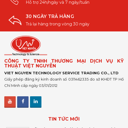
Hỗ trợ 24h/ngày và 7 ngày/tuần
30 NGÀY TRẢ HÀNG
Trả lại hàng trong vòng 30 ngày
CÔNG TY TNHH THƯƠNG MẠI DỊCH VỤ KỸ
THUẬT VIỆT NGUYỄN
VIET NGUYEN TECHNOLOGY SERVICE TRADING CO., LTD
Giấy phép đăng ký kinh doanh số 0311462335 do sở KHĐT TP Hồ
Chí Minh cấp ngày 03/01/2012
TIN TỨC MỚI