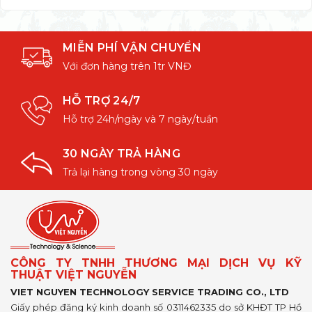
MIỄN PHÍ VẬN CHUYỂN
Với đơn hàng trên 1tr VNĐ
HỖ TRỢ 24/7
Hỗ trợ 24h/ngày và 7 ngày/tuần
30 NGÀY TRẢ HÀNG
Trả lại hàng trong vòng 30 ngày
CÔNG TY TNHH THƯƠNG MẠI DỊCH VỤ KỸ
THUẬT VIỆT NGUYỄN
VIET NGUYEN TECHNOLOGY SERVICE TRADING CO., LTD
Giấy phép đăng ký kinh doanh số 0311462335 do sở KHĐT TP Hồ