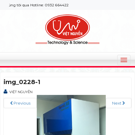
úng tôi qua Hotline: 0932 664422
T
o
g
img_0228-1
g
l
VIỆT NGUYỄN
e
n
Previous
Next
a
v
i
g
a