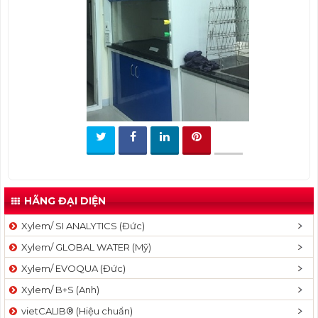
t
i
o
n
HÃNG ĐẠI DIỆN
Xylem/ SI ANALYTICS (Đức)
Xylem/ GLOBAL WATER (Mỹ)
Xylem/ EVOQUA (Đức)
Xylem/ B+S (Anh)
vietCALIB® (Hiệu chuẩn)