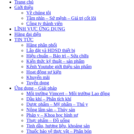
Trang chủ
Giới thiệu
Về chúng tôi
Tầm nhìn – Sứ mệnh – Giá trị cốt lõi
Công ty thành viên
LĨNH VỰC ỨNG DỤNG
Hãng đại diện
TIN TỨC
Hãng phân phối
Lắp đặt và HDSD thiết bị
Hiệu chuẩn – Bảo trì – Sửa chữa
Kiến thức kỹ thuật – sản phẩm
Kênh Youtube giới thiệu sản phẩm
Hoạt động sự kiện
Khuyến mãi
Tuyển dụng
Ứng dụng – Giải pháp
Môi trường Vimcert – Môi trường Lao động
Dầu khí – Phân tích khí
Dược phẩm – Mỹ phẩm – Thú y
Nông lâm sản – Thủy sản
Pháp y – Khoa học hình sự
Thực phẩm – Đồ uống
Tinh dầu, hương liệu, khoáng sản
Thuốc bảo vệ thực vật – Phân bón