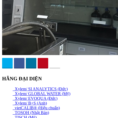
HÃNG ĐẠI DIỆN
Xylem/ SI ANALYTICS (Đức)
Xylem/ GLOBAL WATER (Mỹ)
Xylem/ EVOQUA (Đức)
Xylem/ B+S (Anh)
vietCALIB® (Hiệu chuẩn)
TOSOH (Nhật Bản)
TISCH (Mỹ)