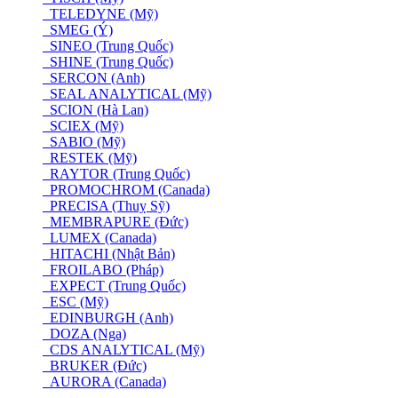
TELEDYNE (Mỹ)
SMEG (Ý)
SINEO (Trung Quốc)
SHINE (Trung Quốc)
SERCON (Anh)
SEAL ANALYTICAL (Mỹ)
SCION (Hà Lan)
SCIEX (Mỹ)
SABIO (Mỹ)
RESTEK (Mỹ)
RAYTOR (Trung Quốc)
PROMOCHROM (Canada)
PRECISA (Thuỵ Sỹ)
MEMBRAPURE (Đức)
LUMEX (Canada)
HITACHI (Nhật Bản)
FROILABO (Pháp)
EXPECT (Trung Quốc)
ESC (Mỹ)
EDINBURGH (Anh)
DOZA (Nga)
CDS ANALYTICAL (Mỹ)
BRUKER (Đức)
AURORA (Canada)