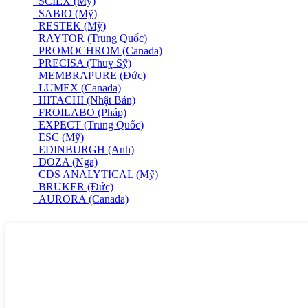
SCIEX (Mỹ)
SABIO (Mỹ)
RESTEK (Mỹ)
RAYTOR (Trung Quốc)
PROMOCHROM (Canada)
PRECISA (Thuỵ Sỹ)
MEMBRAPURE (Đức)
LUMEX (Canada)
HITACHI (Nhật Bản)
FROILABO (Pháp)
EXPECT (Trung Quốc)
ESC (Mỹ)
EDINBURGH (Anh)
DOZA (Nga)
CDS ANALYTICAL (Mỹ)
BRUKER (Đức)
AURORA (Canada)