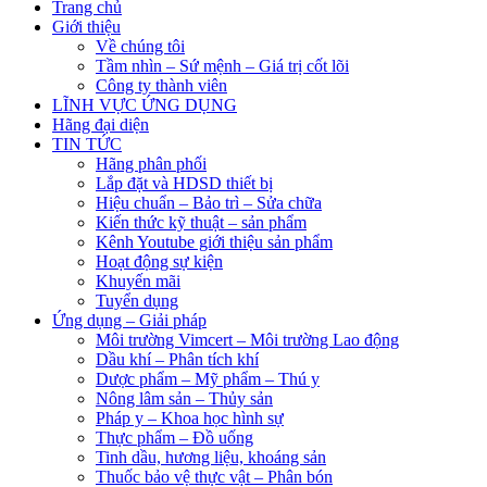
Trang chủ
Giới thiệu
Về chúng tôi
Tầm nhìn – Sứ mệnh – Giá trị cốt lõi
Công ty thành viên
LĨNH VỰC ỨNG DỤNG
Hãng đại diện
TIN TỨC
Hãng phân phối
Lắp đặt và HDSD thiết bị
Hiệu chuẩn – Bảo trì – Sửa chữa
Kiến thức kỹ thuật – sản phẩm
Kênh Youtube giới thiệu sản phẩm
Hoạt động sự kiện
Khuyến mãi
Tuyển dụng
Ứng dụng – Giải pháp
Môi trường Vimcert – Môi trường Lao động
Dầu khí – Phân tích khí
Dược phẩm – Mỹ phẩm – Thú y
Nông lâm sản – Thủy sản
Pháp y – Khoa học hình sự
Thực phẩm – Đồ uống
Tinh dầu, hương liệu, khoáng sản
Thuốc bảo vệ thực vật – Phân bón