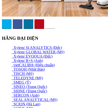
HÃNG ĐẠI DIỆN
Xylem/ SI ANALYTICS (Đức)
Xylem/ GLOBAL WATER (Mỹ)
Xylem/ EVOQUA (Đức)
Xylem/ B+S (Anh)
vietCALIB® (Hiệu chuẩn)
TOSOH (Nhật Bản)
TISCH (Mỹ)
TELEDYNE (Mỹ)
SMEG (Ý)
SINEO (Trung Quốc)
SHINE (Trung Quốc)
SERCON (Anh)
SEAL ANALYTICAL (Mỹ)
SCION (Hà Lan)