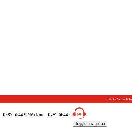
Chà
Hỗ trợ khách h
0785 664422
0785 664422
Miền Nam
Toggle navigation