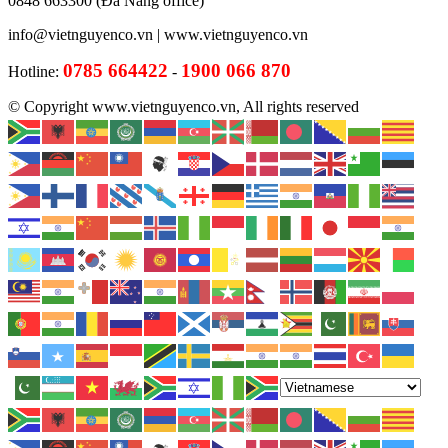
0848 663300 (Đà Nẵng office)
info@vietnguyenco.vn |
www.vietnguyenco.vn
0785 664422
1900 066 870
Hotline:
-
© Copyright www.vietnguyenco.vn, All rights reserved