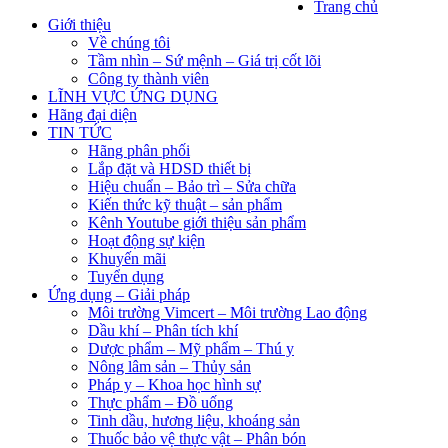
Trang chủ
Giới thiệu
Về chúng tôi
Tầm nhìn – Sứ mệnh – Giá trị cốt lõi
Công ty thành viên
LĨNH VỰC ỨNG DỤNG
Hãng đại diện
TIN TỨC
Hãng phân phối
Lắp đặt và HDSD thiết bị
Hiệu chuẩn – Bảo trì – Sửa chữa
Kiến thức kỹ thuật – sản phẩm
Kênh Youtube giới thiệu sản phẩm
Hoạt động sự kiện
Khuyến mãi
Tuyển dụng
Ứng dụng – Giải pháp
Môi trường Vimcert – Môi trường Lao động
Dầu khí – Phân tích khí
Dược phẩm – Mỹ phẩm – Thú y
Nông lâm sản – Thủy sản
Pháp y – Khoa học hình sự
Thực phẩm – Đồ uống
Tinh dầu, hương liệu, khoáng sản
Thuốc bảo vệ thực vật – Phân bón