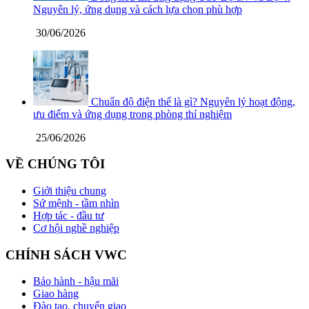
Nguyên lý, ứng dụng và cách lựa chọn phù hợp
30/06/2026
Chuẩn độ điện thế là gì? Nguyên lý hoạt động,
ưu điểm và ứng dụng trong phòng thí nghiệm
25/06/2026
VỀ CHÚNG TÔI
Giới thiệu chung
Sứ mệnh - tầm nhìn
Hợp tác - đầu tư
Cơ hội nghề nghiệp
CHÍNH SÁCH VWC
Bảo hành - hậu mãi
Giao hàng
Đào tạo, chuyển giao