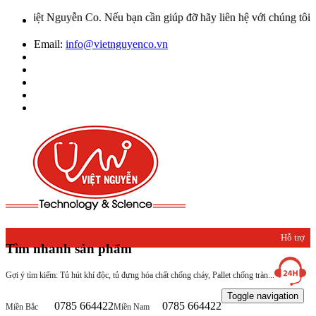
Việt Nguyễn Co. Nếu bạn cần giúp đỡ hãy liên hệ với chúng tôi qua 
Email:
info@vietnguyenco.vn
Hỗ trợ
Tìm nhanh sản phẩm
khách
Gợi ý tìm kiếm: Tủ hút khí độc, tủ đựng hóa chất chống cháy, Pallet chống tràn...
hàng
Toggle navigation
0785 664422
0785 664422
Miền Bắc
Miền Nam