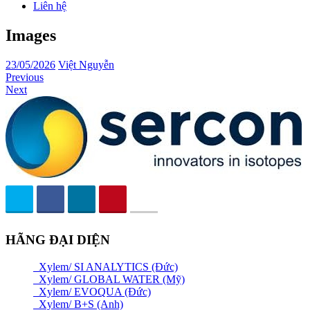
Liên hệ
Images
23/05/2026
Việt Nguyễn
Previous
Next
HÃNG ĐẠI DIỆN
Xylem/ SI ANALYTICS (Đức)
Xylem/ GLOBAL WATER (Mỹ)
Xylem/ EVOQUA (Đức)
Xylem/ B+S (Anh)