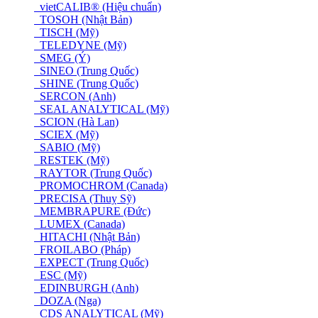
vietCALIB® (Hiệu chuẩn)
TOSOH (Nhật Bản)
TISCH (Mỹ)
TELEDYNE (Mỹ)
SMEG (Ý)
SINEO (Trung Quốc)
SHINE (Trung Quốc)
SERCON (Anh)
SEAL ANALYTICAL (Mỹ)
SCION (Hà Lan)
SCIEX (Mỹ)
SABIO (Mỹ)
RESTEK (Mỹ)
RAYTOR (Trung Quốc)
PROMOCHROM (Canada)
PRECISA (Thuỵ Sỹ)
MEMBRAPURE (Đức)
LUMEX (Canada)
HITACHI (Nhật Bản)
FROILABO (Pháp)
EXPECT (Trung Quốc)
ESC (Mỹ)
EDINBURGH (Anh)
DOZA (Nga)
CDS ANALYTICAL (Mỹ)