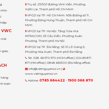
ng
Trụ sở: 211/10/1 đường Vĩnh Viễn, Phường
Vườn Lài, Thành phố Hồ Chí Minh
 nhìn
VPGD tại TP. Hồ Chí Minh: N36 đường số 11 ,
ư
Phường Đông Hưng Thuận, Thành phố Hồ Chí
ghiệp
Minh
H VWC
VPGD tại TP. Hà Nội: Tầng 1 tòa nhà
INTRACOM, 33 Cầu Diễn, Phường Xuân
u mãi
Phương, Thành phố Hà Nội
VPGD tại TP. Đà Nẵng: Số 10 Lỗ Giáng 5,
n giao
Phường Hòa Xuân, Thành phố Đà Nẵng
Tel: 028. 66 570 570 (HCM office) | 024.85 871
871 (HN office) | 0848 663300 (Đà Nẵng office)
ÁCH
info@vietnguyenco.vn |
www.vietnguyenco.vn
n hàng
0785 664422
1900 066 870
Hotline:
-
nh toán
t