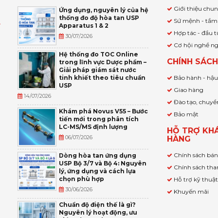
Giới thiệu chu
Ứng dụng, nguyên lý của hệ
thống đo độ hòa tan USP
Sứ mệnh - tầm
Apparatus 1 & 2
Ỹ
Hợp tác - đầu t
30/07/2026
Cơ hội nghề n
,
Hệ thống đo TOC Online
CHÍNH SÁC
trong lĩnh vực Dược phẩm –
P
Giải pháp giám sát nước
tinh khiết theo tiêu chuẩn
Bảo hành - hậ
USP
Giao hàng
14/07/2026
Đào tạo, chuyể
Khám phá Novus V55 – Bước
Bảo mật
tiến mới trong phân tích
LC-MS/MS định lượng
HỖ TRỢ KH
06/07/2026
HÀNG
Chính sách bá
Dòng hòa tan ứng dụng
USP Bộ 3/7 và Bộ 4: Nguyên
Chính sách tha
lý, ứng dụng và cách lựa
chọn phù hợp
Hỗ trợ kỹ thuậ
30/06/2026
Khuyến mãi
Chuẩn độ điện thế là gì?
Nguyên lý hoạt động, ưu