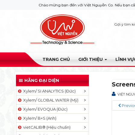
Chào mừng bạn đến với Việt Nguyễn Co. Nếu bạn cần giúp đỡ h
Gợi ý tìm k
TRANG CHỦ
GIỚI THIỆU
LĨNH V
HÃNG ĐẠI DIỆN
Screen
Xylem/ SI ANALYTICS (Đức)
VIỆT NGU
Xylem/ GLOBAL WATER (Mỹ)
Previo
Xylem/ EVOQUA (Đức)
Xylem/ B+S (Anh)
vietCALIB® (Hiệu chuẩn)