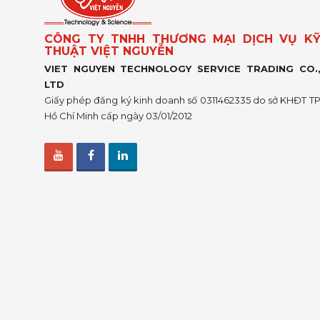
CÔNG TY TNHH THƯƠNG MẠI DỊCH VỤ K
THUẬT VIỆT NGUYỄN
VIET NGUYEN TECHNOLOGY SERVICE TRADING CO.
LTD
Giấy phép đăng ký kinh doanh số 0311462335 do sở KHĐT T
Hồ Chí Minh cấp ngày 03/01/2012