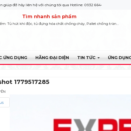
ãy liên hệ với chúng tôi qua Hotline: 0932 664422
Tìm nhanh sản phẩm
iếm: Tủ hút khí độc, tủ đựng hóa chất chống cháy, Pallet chống tràn...
ỰC ỨNG DỤNG
HÃNG ĐẠI DIỆN
TIN TỨC
ỨNG DỤNG
shot 1779517285
YỄN
us