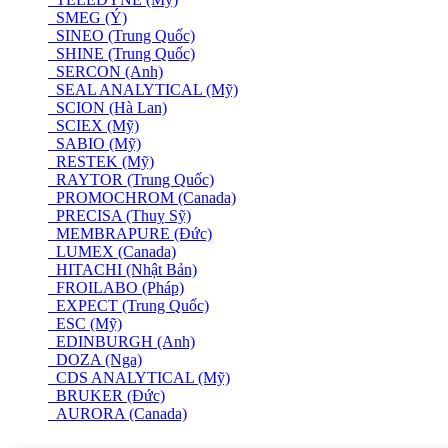
SMEG (Ý)
SINEO (Trung Quốc)
SHINE (Trung Quốc)
SERCON (Anh)
SEAL ANALYTICAL (Mỹ)
SCION (Hà Lan)
SCIEX (Mỹ)
SABIO (Mỹ)
RESTEK (Mỹ)
RAYTOR (Trung Quốc)
PROMOCHROM (Canada)
PRECISA (Thuỵ Sỹ)
MEMBRAPURE (Đức)
LUMEX (Canada)
HITACHI (Nhật Bản)
FROILABO (Pháp)
EXPECT (Trung Quốc)
ESC (Mỹ)
EDINBURGH (Anh)
DOZA (Nga)
CDS ANALYTICAL (Mỹ)
BRUKER (Đức)
AURORA (Canada)