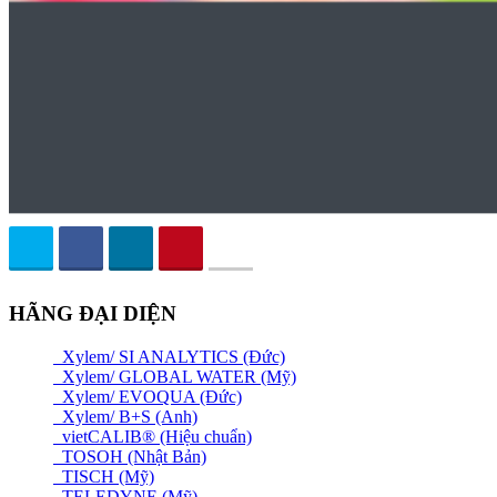
HÃNG ĐẠI DIỆN
Xylem/ SI ANALYTICS (Đức)
Xylem/ GLOBAL WATER (Mỹ)
Xylem/ EVOQUA (Đức)
Xylem/ B+S (Anh)
vietCALIB® (Hiệu chuẩn)
TOSOH (Nhật Bản)
TISCH (Mỹ)
TELEDYNE (Mỹ)