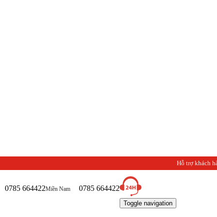
Chà
Hỗ trợ khách h
0785 664422
0785 664422
Miền Nam
Toggle navigation