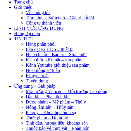
Trang chủ
Giới thiệu
Về chúng tôi
Tầm nhìn – Sứ mệnh – Giá trị cốt lõi
Công ty thành viên
LĨNH VỰC ỨNG DỤNG
Hãng đại diện
TIN TỨC
Hãng phân phối
Lắp đặt và HDSD thiết bị
Hiệu chuẩn – Bảo trì – Sửa chữa
Kiến thức kỹ thuật – sản phẩm
Kênh Youtube giới thiệu sản phẩm
Hoạt động sự kiện
Khuyến mãi
Tuyển dụng
Ứng dụng – Giải pháp
Môi trường Vimcert – Môi trường Lao động
Dầu khí – Phân tích khí
Dược phẩm – Mỹ phẩm – Thú y
Nông lâm sản – Thủy sản
Pháp y – Khoa học hình sự
Thực phẩm – Đồ uống
Tinh dầu, hương liệu, khoáng sản
Thuốc bảo vệ thực vật – Phân bón